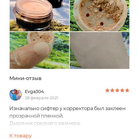
Мини-отзыв
Evga304
28 февраля 2021
Изначально сифтер у корректора был заклеен
прозрачной пленкой.
Дырочки среднего размера.
Помол тонкий, а текстура легкая шёлковая.
К товару
Корректор идеален для моделирования овала