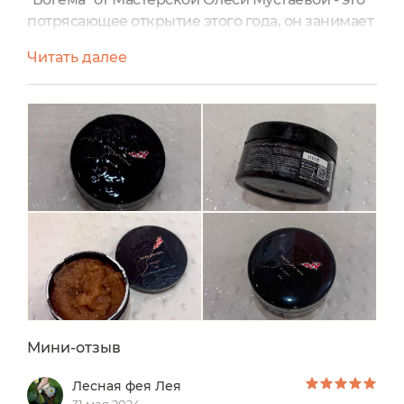
потрясающее открытие этого года, он занимает
1е место в моем личном рейтинге. Да и вообще,
Читать далее
линейка Она Иная & Sochi Fashion Week стала
прорывом в натуральной косметике и мой
личный критик аплодирует Чем же так удивил
скраб? Казалось бы, ну что же, скрабов не было
до этого? Но это творение что-то невероятное:...
Мини-отзыв
Лесная фея Лея