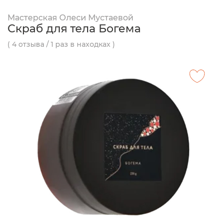
Мастерская Олеси Мустаевой
Скраб для тела Богема
( 4 отзыва / 1 раз в находках )