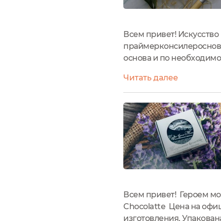
Всем привет! Искусство
праймерконсилеросновар
основа и по необходимо
пользовалась. Но вот фи
Читать далее
отзыве пойдет Пудре-ву
Всем привет! Героем мо
Chocolatte Цена на офиц
изготовления. Упакован