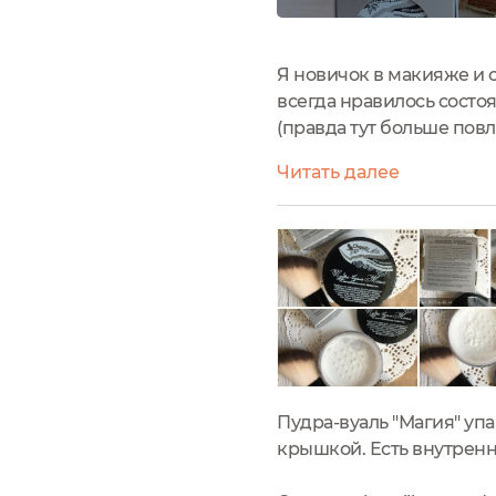
Я новичок в макияже и 
всегда нравилось состоя
(правда тут больше повл
захотелось придать кож
Читать далее
блогеров и пришла...
Пудра-вуаль "Магия" уп
крышкой. Есть внутренн