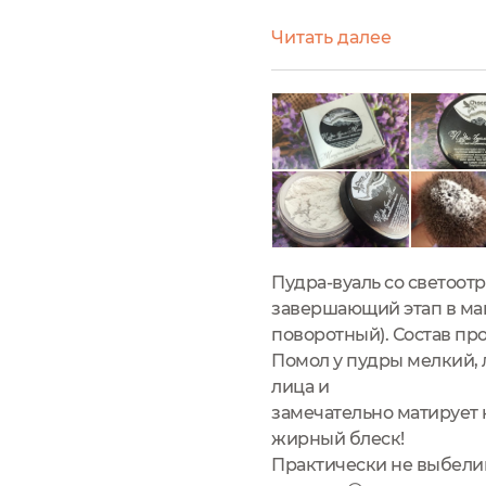
обратной стороне есть 
Читать далее
коробочку И видим внут
Пудра-вуаль со светоот
завершающий этап в мак
поворотный). Состав пр
Помол у пудры мелкий, 
лица и
замечательно матирует 
жирный блеск!
Практически не выбелива