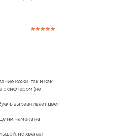
atte. Открываем
ание кожи, так и как
 с сифтером (не
Вуаль выравнивает цвет
це ни намёка на
льшой, но хватает