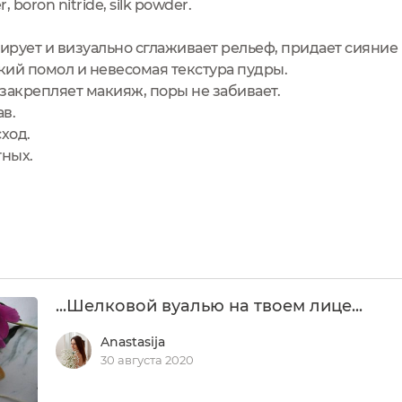
r, boron nitride, silk powder.
тирует и визуально сглаживает рельеф, придает сияние
ий помол и невесомая текстура пудры.
закрепляет макияж, поры не забивает.
в.
ход.
тных.
...Шелковой вуалью на твоем лице...
Anastasija
30 августа 2020