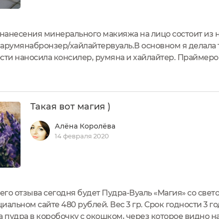
 нанесения минерального макияжа на лицо состоит из н
умянабронзер/хайлайтервуаль.В основном я делала то
сти наносила консилер, румяна и хайлайтер. Праймеро
нишную пудру я все таки решила попробовать, и не пож
али МАГИЯ...
Такая вот магия )
Алёна Королёва
14 февраля 2020
его отзыва сегодня будет Пудра-Вуаль «Магия» со св
иальном сайте 480 рублей. Вес 3 гр. Срок годности 3 го
а пудра в коробочку с окошком, через которое видно н