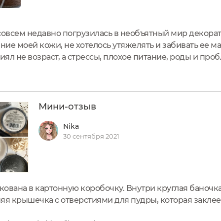
совсем недавно погрузилась в необъятный мир декора
ние моей кожи, не хотелось утяжелять и забивать ее м
иял не возраст, а стрессы, плохое питание, роды и пр
е более здоровый и сияющий вид. Я начала изучать ста
Мини-отзыв
Nika
30 сентября 2021
акована в картонную коробочку. Внутри круглая баноч
яя крышечка с отверстиями для пудры, которая заклее