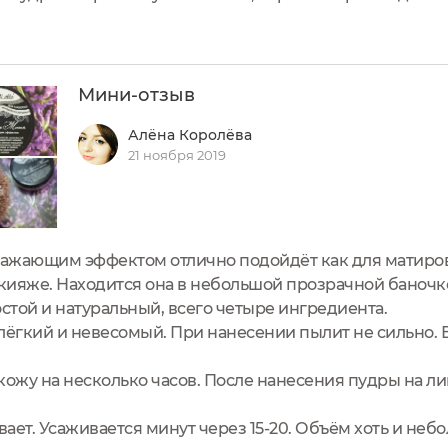
немного информации о минеральной косметике Chocol
ри компактную...
Мини-отзыв
Алёна Королёва
21 ноября 2019
ражающим эффектом отлично подойдёт как для матиров
ияже. Находится она в небольшой прозрачной баночке
остой и натуральный, всего четыре ингредиента.
лёгкий и невесомый. При нанесении пылит не сильно. 
кожу на несколько часов. После нанесения пудры на ли
ет. Усаживается минут через 15-20. Объём хоть и небо