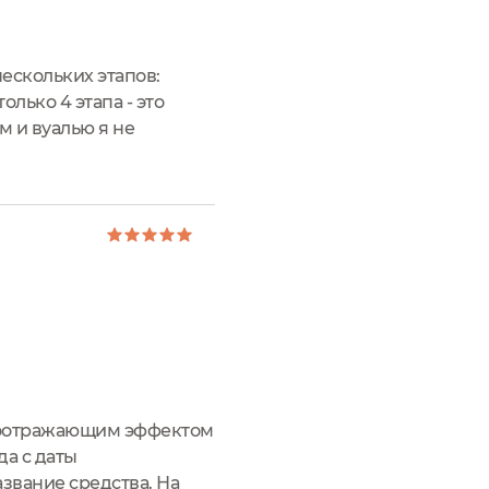
ескольких этапов:
лько 4 этапа - это
м и вуалью я не
алела об этом.Речь в
етоотражающим эффектом
да с даты
азвание средства. На