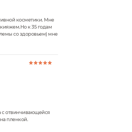
тивной косметики. Мне
акияжем.Но к 35 годам
облемы со здоровьем) мне
тьи визажистов, обзоры
ка с отвинчивающейся
на пленкой.