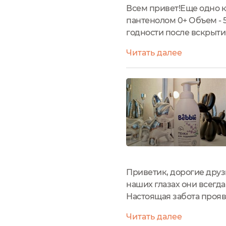
Всем привет!Еще одно к
пантенолом 0+ Объем - 5
годности после вскрыти
интимной гигиены млад
Читать далее
удаляет загрязнения, не
Приветик, дорогие дру
наших глазах они всегда
Настоящая забота прояв
маленькая деталь, влож
Читать далее
благополучную жизнь на 