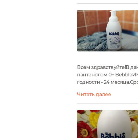
Всем здравствуйте!В да
пантенолом 0+ BebbleИ
годности - 24 месяца.Ср
Lauryl Glucoside, Coco-G
Читать далее
Barbadensis Leaf Extract,.