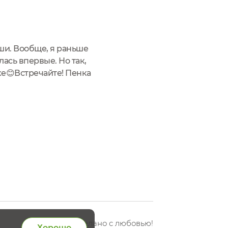
ыши. Вообще, я раньше
ась впервые. Но так,
ке😊Встречайте! Пенка
косметики...
Сделано с любовью!
Хорошо