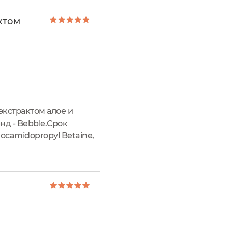
ктом
экстрактом алое и
д - Bebble.Срок
ocamidopropyl Betaine,
l Urea, Panthenol, Aloe