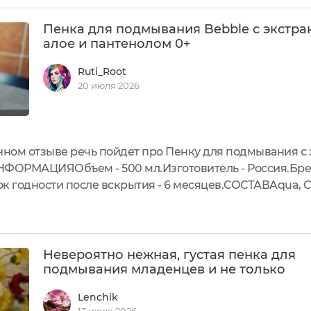
Пенка для подмывания Bebble с экстра
алое и пантенолом 0+
Ruti_Root
20 июля 2026
нном отзыве речь пойдет про Пенку для подмывания с 
НФОРМАЦИЯОбъем - 500 мл.Изготовитель - Россия.Брен
ок годности после вскрытия - 6 месяцев.СОСТАВAqua, C
lucoside, Sodium Cocoamphoacetate, Glycerin, Hydroxyethy
..
Невероятно нежная, густая пенка для
подмывания младенцев и не только
Lenchik