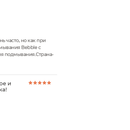
ь часто, но как при
дмывания Bebble с
ля подмывания.Страна-
сле вскрытия
ое и
ка!