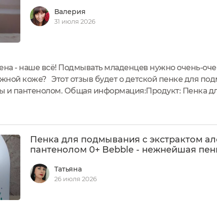
Валерия
31 июля 2026
ена - наше всё! Подмывать младенцев нужно очень-очен
ежной коже? Этот отзыв будет о детской пенке для по
ды и пантенолом. Общая информация:Продукт: Пенка д
Объём: 500 мл.Срок годности: 2 года либо 6 месяцев по
сть: 670...
Пенка для подмывания с экстрактом ал
пантенолом 0+ Bebble - нежнейшая пен
Татьяна
26 июля 2026