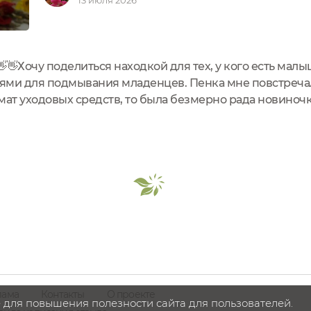
13 июля 2026
👋👋Хочу поделиться находкой для тех, у кого есть мал
лями для подмывания младенцев. Пенка мне повстречал
мат уходовых средств, то была безмерно рада новиноч
ев с экстрактом алоэ и пантенолом от бренда детской 
лама
Контакты
О проекте
 для повышения полезности сайта для пользователей.