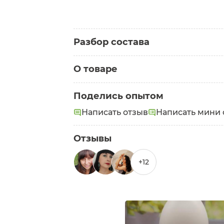
Разбор состава
О товаре
Категория:
Детские средства для душа
Поделись опытом
Состав:
Aqua, Cocamidopropyl Betaine
Написать отзыв
Написать мини 
Panthenol, Aloe Barbadensis Leaf Extr
Acid. *гипоаллергенная отдушка
Отзывы
+12