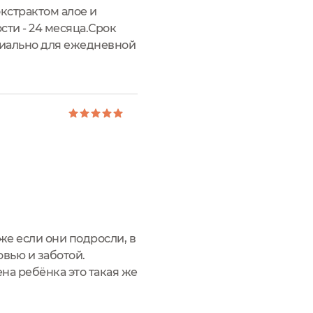
экстрактом алое и
сти - 24 месяца.Срок
циально для ежедневной
ждения эффективно
е если они подросли, в
овью и заботой.
на ребёнка это такая же
оздадим для них