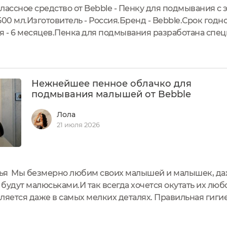
лассное средство от Bebble - Пенку для подмывания с 
00 мл.Изготовитель - Россия.Бренд - Bebble.Срок годно
я - 6 месяцев.Пенка для подмывания разработана спе
енцев. Ультрамягкая формула растительного происхо
 нарушает...
Нежнейшее пенное облачко для
подмывания малышей от Bebble
Лола
21 июля 2026
зья Мы безмерно любим своих малышей и малышек, даж
 будут малюськами.И так всегда хочется окутать их люб
ляется даже в самых мелких деталях. Правильная гигие
ив в подсознание ребёнка правильные привычки, мы с
все...