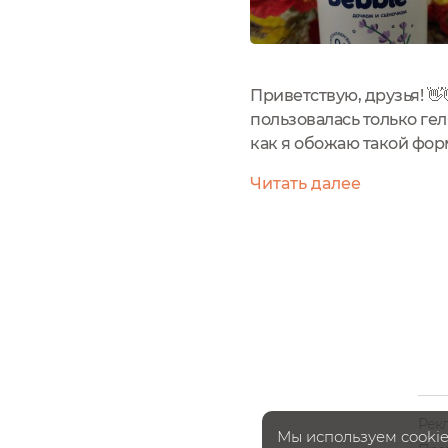
Приветствую, друзья! 👋
пользовалась только ге
как я обожаю такой фор
для подмывания младенц
Читать далее
Рек
Мы используем cookie