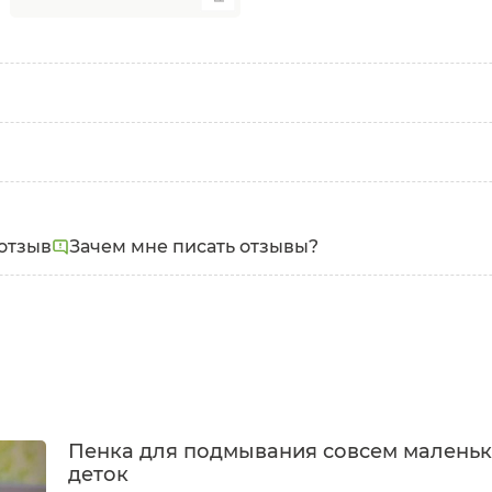
, Lauryl Glucoside, Coco-Glucoside, Sodium Cocoamphoac
отзыв
Зачем мне писать отзывы?
act, Lavandula Angustifolia Flower Extract, Sodium Benzo
Пенка для подмывания совсем малень
деток