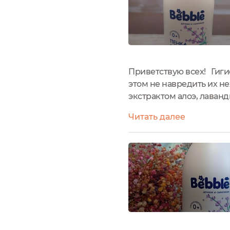
Приветствую всех! Гиги
этом не навредить их н
экстрактом алоэ, лаван
производитель: Россия.
Читать далее
упаковки.Средняя стоимо