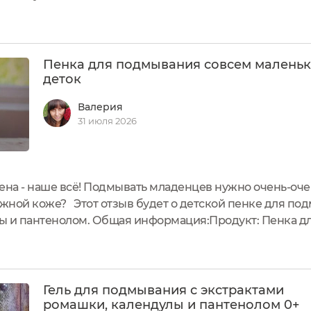
дит для самых маленьких 0 + .Стильный флакон из не п
шайбы, детской...
Пенка для подмывания совсем малень
деток
Валерия
31 июля 2026
ена - наше всё! Подмывать младенцев нужно очень-очен
ежной коже? Этот отзыв будет о детской пенке для по
ды и пантенолом. Общая информация:Продукт: Пенка д
Объём: 500 мл.Срок годности: 2 года либо 6 месяцев по
сть: 670...
Гель для подмывания с экстрактами
ромашки, календулы и пантенолом 0+