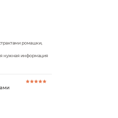
кстрактами ромашки,
Вся нужная информация
ата производства, срок
лами