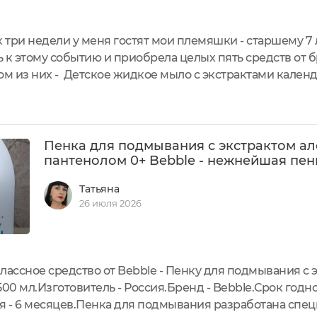
 три недели у меня гостят мои племяшки - старшему 7 л
ь к этому событию и приобрела целых пять средств от б
ом из них - Детское жидкое мыло с экстрактами кален
ндаля и хлопковых семян 0+ Стоимость: около 480 ру
яОформление:...
Пенка для подмывания с экстрактом ал
пантенолом 0+ Bebble - нежнейшая пен
Татьяна
26 июля 2026
лассное средство от Bebble - Пенку для подмывания с 
00 мл.Изготовитель - Россия.Бренд - Bebble.Срок годно
я - 6 месяцев.Пенка для подмывания разработана спе