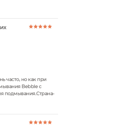
розрачного пластика.
ких
ь часто, но как при
дмывания Bebble с
ля подмывания.Страна-
сле вскрытия