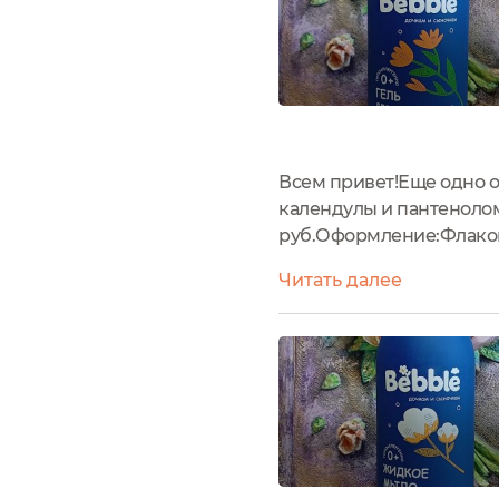
Всем привет!Еще одно о
календулы и пантенолом
руб.Оформление:Флакон
на нем указана - состав
Читать далее
годности и т.д.Имеется 