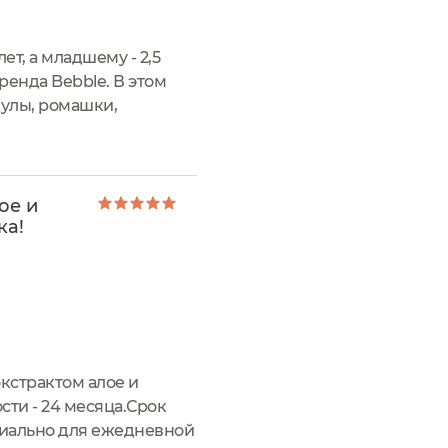
ет, а младшему - 2,5
ренда Bebble. В этом
дулы, ромашки,
блейОбьем: 400
ое и
ка!
экстрактом алое и
сти - 24 месяца.Срок
циально для ежедневной