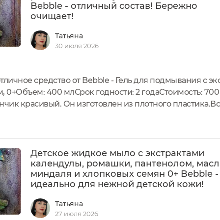
Bebble - отличный состав! Бережно
очищает!
Татьяна
30 июля 2026
тличное средство от Bebble - Гель для подмывания с э
, 0+Объем: 400 млСрок годности: 2 годаСтоимость: 700
чик красивый. Он изготовлен из плотного пластика.
, данные производителя, способ применения, указана д
удобный дозатор. Он...
Детское жидкое мыло с экстрактами
календулы, ромашки, пантенолом, мас
миндаля и хлопковых семян 0+ Bebble -
идеально для нежной детской кожи!
Татьяна
27 июля 2026