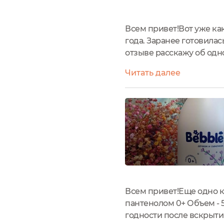
Всем привет!Вот уже как
года. Заранее готовилас
отзыве расскажу об одн
пантенолом, маслами ми
Читать далее
млПроизводство: Росси
Всем привет!Еще одно к
пантенолом 0+ Объем - 5
годности после вскрыти