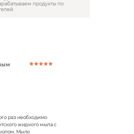
азрабатываем продукты по
телей.
слым
ого раз необходимо
етского жидкого мыла с
енолом. Мыло