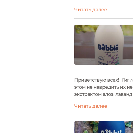
гипоаллергенно и подхо
Читать далее
Дозатор в виде круглой 
Приветствую всех! Гиги
этом не навредить их н
экстрактом алоэ, лаван
производитель: Россия.
Читать далее
упаковки.Средняя стоимо