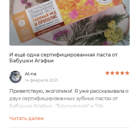
И ещё одна сертифицированная паста от
Бабушки Агафьи
Al-na
14 февраля 2021
Приветствую, экоголики! Я уже рассказывала о
двух сертифицированных зубных пастах от
Бабушки Агафьи - "Брусничная" и "На
берёзовом соке". Сегодня хочу рассказать про
Читать далее
ещё одну - натуральная сертифицированная
зубная паста "Таёжный мёд и прополис".Я
покупала её за 145 руб. (85 гр), что считаю очень