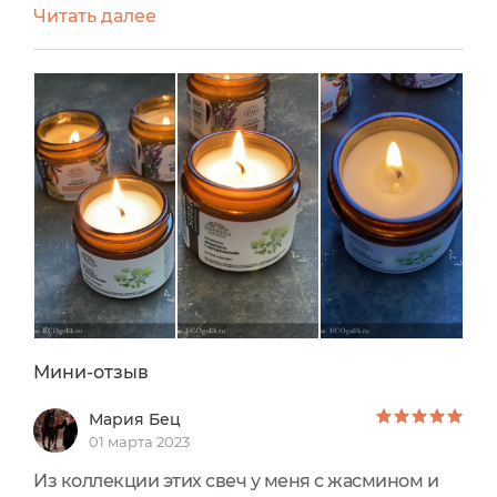
Читать далее
Об одной из них сейчас расскажу.Полное
название:Натуральная аромасвеча Жасминот
SiberinaИзготовлен в РоссииСделан по
ГОСТСвеча находится в стеклянной таре,
точнее это баночка из затемненного стекла. В
винтажном стиле. Была защитная наклейка...
Мини-отзыв
Мария Бец
01 марта 2023
Из коллекции этих свеч у меня с жасмином и