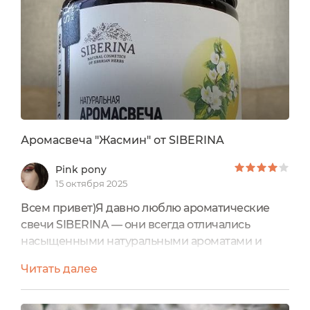
Аромасвеча "Жасмин" от SIBERINA
Pink pony
15 октября 2025
Всем привет)Я давно люблю ароматические
свечи SIBERINA — они всегда отличались
насыщенными натуральными ароматами и
красивым оформлением. «Жасмин» я выбрала,
Читать далее
чтобы создать уютную атмосферу в спальне и
расслабиться вечером. Этот аромат обещал
быть тёплым, цветочным, немного восточным