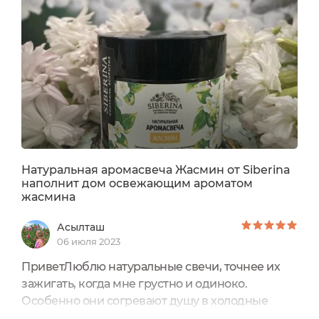
— и именно таким он
оказался.Описание:Натуральная
ароматическая свеча ручной работы создаст
неповторимую атмосферу в...
Натуральная аромасвеча Жасмин от Siberina
наполнит дом освежающим ароматом
жасмина
Асылташ
06 июля 2023
ПриветЛюблю натуральные свечи, точнее их
зажигать, когда мне грустно и одиноко.
Особенно они согревают душу в холодные
дождливые дни лета и зимой, когда морозы…