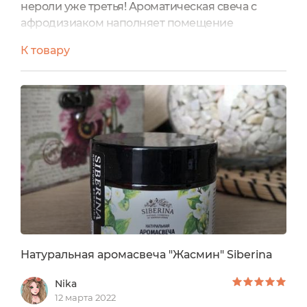
нероли уже третья! Ароматическая свеча с
афродизиаком наполняет помещение
пьянящими нотами жасмина и теплого аромата
К товару
нероли. Огонь 🔥 очень мерцающий, приятный
аромат для дополнения ароматической
обстановки дома. Безопасный состав свечи не
вредит окружающим, наоборот наполняет
приятными компонентами, успокаивает.
Неповторимый эротический аромат для двоих!
Натуральная аромасвеча "Жасмин" Siberina
Nika
12 марта 2022