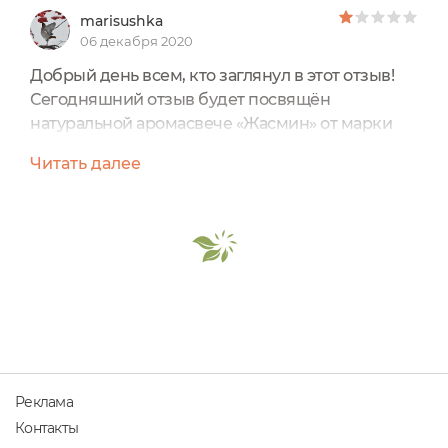
marisushka
06 декабря 2020
Добрый день всем, кто заглянул в этот отзыв!
Сегодняшний отзыв будет посвящён
натуральной аромасвече «Жасмин» от марки
SIBERINA.Сразу начну с оценки – одно яблочко,
Читать далее
к сожалению, – это максимальная оценка,
которую можно поставить этому продукту
ввиду его ненадлежащего качества.Также
сразу скажу, что продукт мне был
предоставлен маркой на тестирование.Цена в
официальном Интернет-магазине марки – 429...
Реклама
Контакты