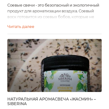
Соевые свечи - это безопасный и экологичный
продукт для ароматизации воздуха. Соевый
воск готовится из соевых бобов, которые не
выделяют вредных веществ при
Читать далее
горении.Соевый воск не имеет запаха, легко
смешивается с эфирным маслом и полностью
передает все тонкости аромата.Соевые свечи
практически не дают копоти и нагара, горят
примерно на 50% дольше, чем аналогичные
свечи из парафина за счет низкой...
НАТУРАЛЬНАЯ АРОМАСВЕЧА «ЖАСМИН» –
SIBERINA