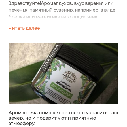
Здравствуйте!Аромат духов, вкус варенья или
печенья, памятный сувенир, например, в виде
брелка или магнитика на холодильник
являются воспоминанием. Бывает находишь
Читать далее
среди вещей какую-то безделушку, но дорогую
сердцу и сразу оказываешься в прошлом и
ностальгия.. Запахи особенно переносят в
прошлое.. Сегодня речь пойдет как раз об
одном из них. Подробнее читайте ниже.Полное
название: натуральная аромасвеча...
Аромасвеча поможет не только украсить ваш
вечер, но и подарит уют и приятную
атмосферу.