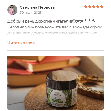
Светлана Первова
30 июля 2021
Добрый день дорогие читатели!😌💭💭💭💭💭
Сегодня хочу познакомить вас с аромадекором
для вашего дома которое поможет не только
создать уют но и подарит прекрасный аромат
Читать далее
вашей комнате, это натуральная ароматическая
соевая свеча Мята и эвкалипт от бренда
«Siberina» Цена: 352 рубля. Объём: 60 мл. О
упаковке: Выполнена из прочного тёмного
стекла. Сверху свеча защищена крышкой
тёмного цвета. Сбоку имеется специальная...