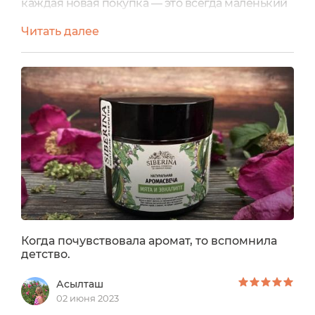
каждая новая покупка — это всегда маленький
праздник. Я пробовала:ЛавандаМускатный
Читать далее
орех и кедрЧайное дерево и гераньИх свечи
стали для меня эталоном качества, и я с
нетерпением пробую новые ароматы. Когда я
увидела аромасвечу "Мята и эвкалипт", то,
конечно, не смогла устоять от соблазна
попробовать новый аромат. Он обещал быть
свежим,...
Когда почувствовала аромат, то вспомнила
детство.
Асылташ
02 июня 2023