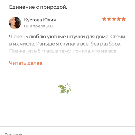
Единение с природой.
Кустова Юлия
08 апреля 2021
Я очень люблю уютные штучки для дома. Свечи
в их числе. Раньше я скупала все, без разбора.
Позже, углубилась в тему, поняла, что не все
свечи безопасны и имеют право находиться в
Читать далее
доме с детьми.Сейчас выбираю только
натуральные свечи, без химических отдушек и
прочих сомнительных компонентов. Хочу
дышать не химией и мои дети тоже.Свеча
SIBERINA Мята-Эвкалипт заинтересовала
именно натуральным составом...
Реклама