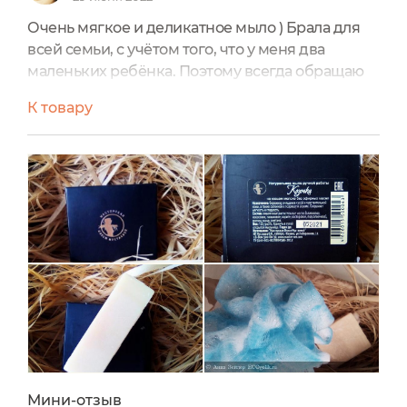
Очень мягкое и деликатное мыло ) Брала для
всей семьи, с учётом того, что у меня два
маленьких ребёнка. Поэтому всегда обращаю
внимание на состав. Который у МОМ всегда на
К товару
высоте! 👍Мыло выполнено в форме бруска с
шершавой поверхностью. Кусок достаточно
большой, надолго хватает. Аромат молочный с
лёгкой кислинкой. За счёт козьего молока и
сметаны в составе. Пенообразование хорошее,
даже без мочалки.
Мыло использую как для мытья рук, так и для
тела. Оно превосходно подходит даже для
маленьких детей. Ведь мыло очень нежно
очищает кожу и совсем не сушит ее ) У меня
оно хранится в проветриваемой мыльнице и
совсем не раскисает.
Рекомендую!
Мини-отзыв