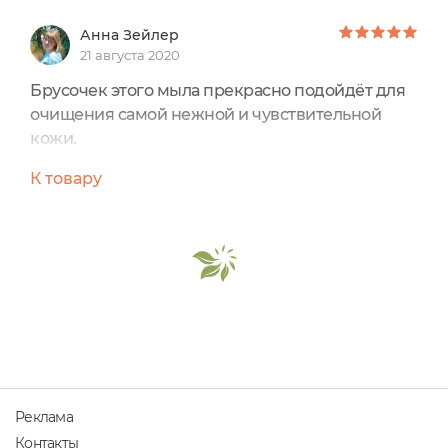
Анна Зейлер
21 августа 2020
Брусочек этого мыла прекрасно подойдёт для
очищения самой нежной и чувствительной
кожи.
Не имеет аромата, что важно для аллергиков и
К товару
будущих мам.
Даёт нежную , воздушную пену. Не сушит кожу.
В составе: омыленные растительные масла
(оливковое, кокосовое, пальмовое, карите,
касторовое, подсолнечное), козье молоко,
сметана.
Хорошо держит форму, не раскисает.
Реклама
Контакты