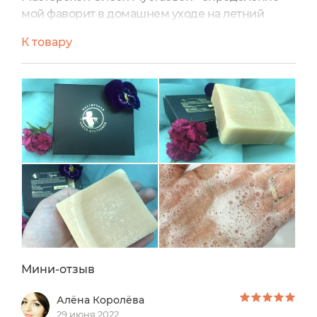
мой фаворит в домашнем уходе на летний
период.
К товару
Нежный состав без эфирных масел в сезон
аллергии - для меня, просто спасение!
Все компоненты экологичны и одобрены для
использования в натуральной косметике.
Особенную нежность бруску добавляет
сметана. Аромат едва уловимый, напоминает
сладковатое молочко.
Мини-отзыв
Алёна Королёва
29 июня 2022