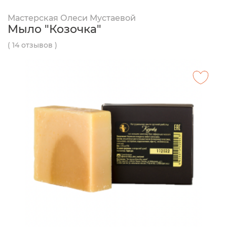
Мастерская Олеси Мустаевой
Мыло "Козочка"
( 14 отзывов )