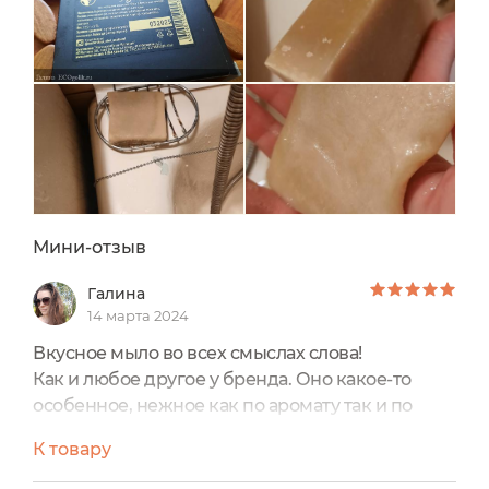
Мини-отзыв
Галина
14 марта 2024
Вкусное мыло во всех смыслах слова!
Как и любое другое у бренда. Оно какое-то
особенное, нежное как по аромату так и по
тактильным ощущениям
К товару
Выглядит брусочек объёмно, хоть и
стандартного размера, сливочни-коричного