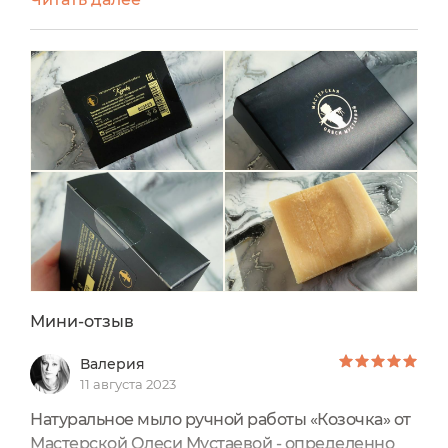
эмоций)) Как минимум одно средство точно
приносило мне радость в конце прошлого года
и начале этого и это: Натуральное мыло
"Козочка" от Мастерской Олеси Мустаевой. Не
покупала, выбрала в призовом заказе. Цена на
оф. сайте - 285 рэ....
Мини-отзыв
Валерия
11 августа 2023
Натуральное мыло ручной работы «Козочка» от
Мастерской Олеси Мустаевой - определенно