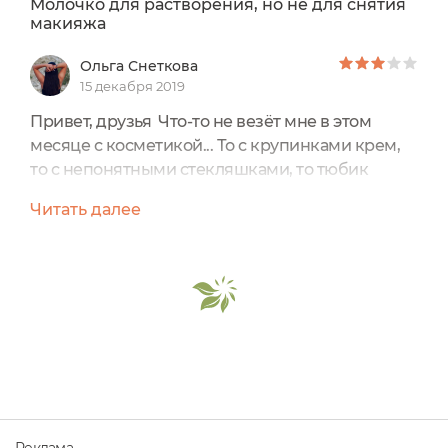
Молочко для растворения, но не для снятия
макияжа
Ольга Снеткова
15 декабря 2019
Привет, друзья Что-то не везёт мне в этом
месяце с косметикой... То с крупинками крем,
то с непонятными стекляшками, то тюбик
облезает... А теперь вот молочко для снятия
Читать далее
макияжа, которое его не снимает, а
размазывает по всему лицу! Непруха в общем
Но я всё таки нашла подход к этому средству, о
чём я и расскажу в этом отзывеМолочко для
снятия макияжа "Овсянка" Kleona На
официальном сайте...
Реклама