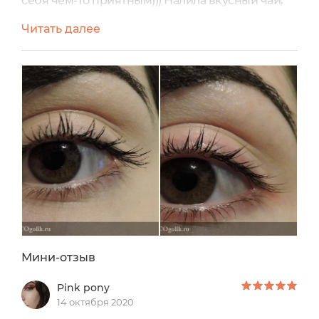
себя чем-то приятным))) Налила вкусный чай,
съела конфетку и решила сделать маску для
Читать далее
лица, пусть хоть кожа сияет в этот ненастный
денёк! А прежде чем нанести маску кожу
конечно же необходимо очистить. Не знаю как
у вас, мои дорогие, но у меня даже с утра кожа
имеет лёгкий блеск (я сплю, а кожа не спит))).
Так...
Мини-отзыв
Pink pony
14 октября 2020