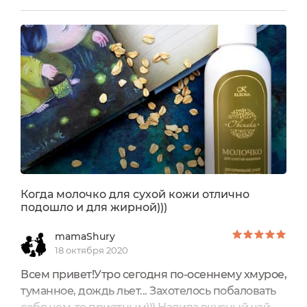
отношусь серьезно и тщательно их подбираю.
Молочко находится во флаконе белого цвета,
оснащенным удобным дозатором. Он работает
без сбоев, совершенно не
плюется.Консистенция молочка жидкая, я
наношу...
Когда молочко для сухой кожи отлично
подошло и для жирной)))
mamaShury
18 октября 2020
Всем привет!Утро сегодня по-осеннему хмурое,
туманное, дождь льет... Захотелось побаловать