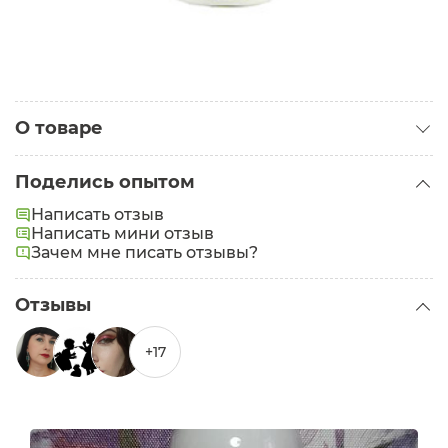
О товаре
Категория:
Очищающее молочко
Поделись опытом
Тип кожи:
Сухая
Написать отзыв
Написать мини отзыв
Зачем мне писать отзывы?
Отзывы
+17