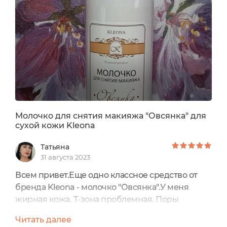
Молочко для снятия макияжа "Овсянка" для
сухой кожи Kleona
Татьяна
31 августа 2023
Всем привет.Еще одно классное средство от
бренда Kleona - молочко "Овсянка".У меня
жирная кожа. Т-зона проблемная. Поры
забиваются, частенько бывают подкожные
Читать далее
прыщи. К средствам по уходу за кожей лица я