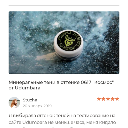
каждый день. Сухие тени легко смешиваются
"наслаиванием" и дают новый оттенок, стоят
500 рублей.
Минеральные тени в оттенке 0617 "Космос"
от Udumbara
Stucha
20 января 2019
Я выбирала оттенок теней на тестирование на
сайте Udumbara не меньше часа, меня кидало