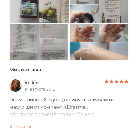
Мини-отзыв
gulkin
14 августа 2018
Всем привет! Хочу поделиться отзывом на
масло ши от компании Elfarma .
Масло зарекомендовало себя как
многофункциональное- смягчает кожу, питает
К товару
ее. Помогает при трещинках и сухости кожи.
Наносила ее в основном на кожу тела- при