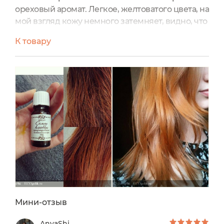
ореховый аромат. Легкое, желтоватого цвета, на
мой взгляд кожу немного затемняет, видно, что
тон меняется. Когда смываешь, все круто:
К товару
ухоженная, мягкая, гладкая, бархатистая кожа.
Использовала также для волос в качестве
несмывашки и смываемой маски: неплохо, но
брокколи сильнее. Рекомендую.
Мини-отзыв
AnyaShi