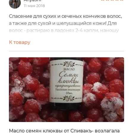
11 мая 2018
Спасение для сухих и сеченых кончиков волос,
а также для сухой и шелушащийся кожи! Для
волос - растираю в ладонях 2-4 капли, наношу
на влажные кончики -> влага запечатывается ->
К товару
волос увлажнён! Волосы ощутимо мягче,
послушнее, формируются красивые завитки.
Масло увеличивает эластичность волоса - это
шикарная профилактика сечения.
Масло семян клюквы от Спивакъ- возлагала