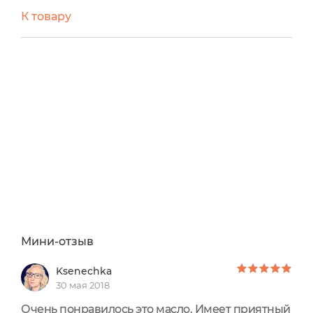
травками, мне очень нравится этот запах.
К товару
Можно использовать вокруг глаз. Масло богато
флавоноидами и витаминами, подходит для
ухода за шелушащейся кожей и ожогами (не в
острой стадии). Расход при использовании на
лицо минимальный. Лучше наносить на ночь.
Также хорошо питает кутикулу, заживляет
ранки.
Мини-отзыв
Ksenechka
30 мая 2018
Очень понравилось это масло. Имеет приятный