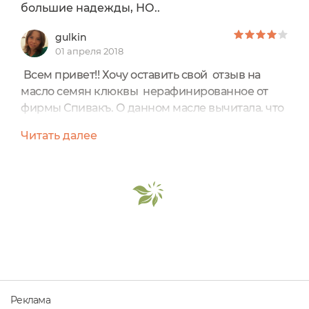
большие надежды, НО..
gulkin
01 апреля 2018
Всем привет!! Хочу оставить свой отзыв на
масло семян клюквы нерафинированное от
фирмы Спивакъ. О данном масле вычитала. что
оно очень полезно для кожи: смягчает
Читать далее
кожу;повышает ее упругость и
эластичность;восстанавливает гидролипидный
барьер; благодаря балансу Омега-кислот и
активных компонентов оно стимулирует
выработку эластина и коллагена; Масло из
семян клюквы – это природный УФ-фильтр,
который...
Реклама