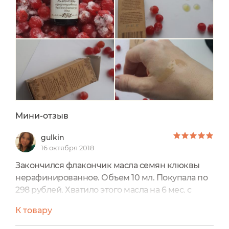
Мини-отзыв
gulkin
16 октября 2018
Закончился флакончик масла семян клюквы
нерафинированное. Объем 10 мл. Покупала по
298 рублей. Хватило этого масла на 6 мес. с
перерывами. Масло находится в темном
К товару
стеклянном пузыречке с выходным дозатором.
Масло желтого цвета, текучее с легким