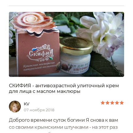
Очень клевый аромат у него и он самый легкий
лице! В нем так приятно чувствуешь что лицо
дышит!
СКИФИЯ - антивозрастной улиточный крем
для лица с маслом маклюры
KV
07 ноября 2018
Доброго времени суток богини Я снова к вам
со своими крымскими штучками - на этот раз