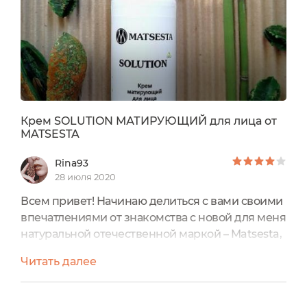
Крем SOLUTION МАТИРУЮЩИЙ для лица от
MATSESTA
Rina93
28 июля 2020
Всем привет! Начинаю делиться с вами своими
впечатлениями от знакомства с новой для меня
натуральной отечественной маркой – Matsesta,
средства которой мне были предоставлены на
Читать далее
тестирование благодаря порталу .Всего мне
довелось опробовать 3 средства:- пенка для
умывания для комбинированной кожи;- крем