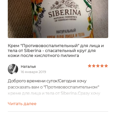
Крем "Противовоспалительный" для лица и
тела от Siberina - спасательный круг для
кожи после кислотного пилинга
Наталья
16 января 2019
Доброго времени суток!Сегодня хочу
рассказать вам о "Противовоспалительном"
креме для лица и тела от Siberina.Сразу хочу
сказать,что брала его для определенных целей
Читать далее
и не все его заявленные возможности были
проверены мной ввиду этого