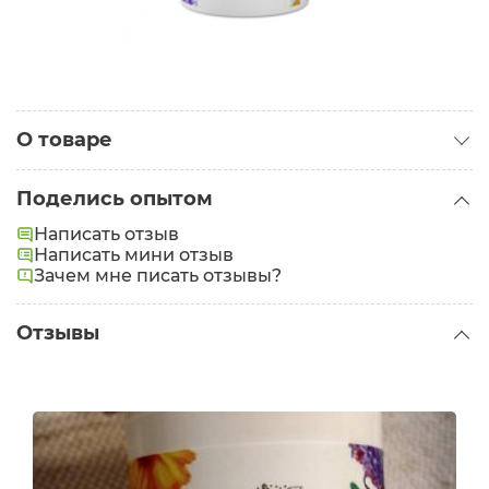
О товаре
Категория:
Кремы для лица
Поделись опытом
Тип кожи:
Сухая
,
Проблемная
Написать отзыв
Проблемы:
Написать мини отзыв
Зачем мне писать отзывы?
Отзывы