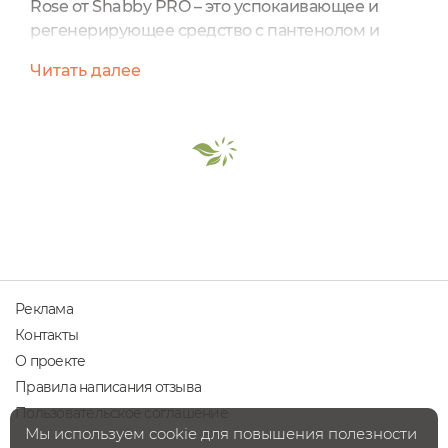
Rose от Shabby PRO – это успокаивающее и
регенерирующее средство с пантенолом и
розой для ухода за кожей после депиляции,
Читать далее
бритья или загара. Подходит для всех типов
кожи, включая чувствительную.Крем без
спирта и агрессивных ПАВ – минимум риска
аллергии, способен заживлять микротравмы,
снимать раздражение и ускорять
восстановление, он также смягчает и
предотвращает...
Реклама
Контакты
О проекте
Правила написания отзыва
Пользовательское соглашение
Мы используем cookie для повышения полезности