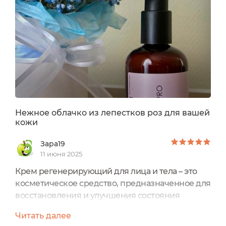
выреза декольте. Но в этом году что-то пошло
не так, и моя прогулка по Арбату,
представлявшаяся совсем безобидной,...
Нежное облачко из лепестков роз для вашей
кожи
Зара19
11 июня 2025
Крем регенерирующий для лица и тела – это
косметическое средство, предназначенное для
восстановления и улучшения состояния
кожи.Такое средство можно выбрать в
Читать далее
ассортименте отечественного производителя