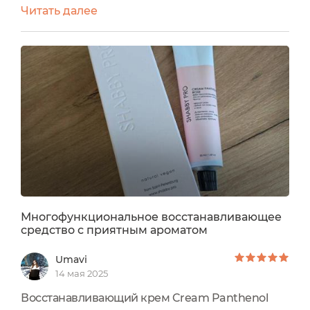
Читать далее
загара "Cream Panthenol Rose" для любого типа
кожи лица и тела от бренда "Shabby Pro": Вроде
ничего не забыла Это такой кремушек, которым
можно обмазаться с ног до головы. Он не для
особого, а скорее для базового ухода. И тем не
менее...
Многофункциональное восстанавливающее
средство с приятным ароматом
Umavi
14 мая 2025
Восстанавливающий крем Cream Panthenol