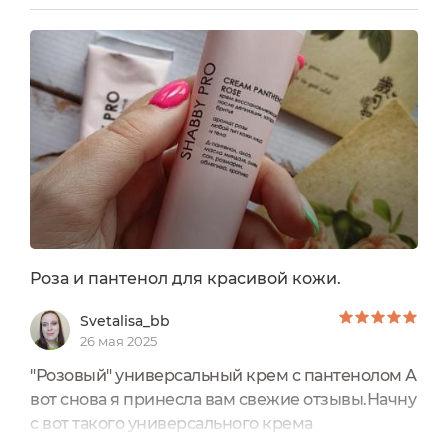
Shabby Pro. У них есть несколько вариантов. Я
выбрала"Крем пантенол после депиляции/
загара регенерирующий с ароматом розы."
Средство представлено в достаточно
объемном флакончике. Очень
презентабельный...
Роза и пантенол для красивой кожи.
Svetalisa_bb
26 мая 2025
"Розовый" универсальный крем с пантенолом А
вот снова я принесла вам свежие отзывы.Начну
с вот такого универсального крема
восстанавливающего после бритья, депиляции,