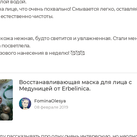
лой водой.
а лице, что очень похвально! Смывается легко, оставля
 естественно чистоты.
кожа нежная, будто светится и увлажненная. Стали ме
 посветлела.
зового нанесения в неделю! 🥰🥰🥰
Восстанавливающая маска для лица с
Медуницей от Erbelinica.
FominaOlesya
08 февраля 2019
ду рассказывать про одну очень интересную, но неодн