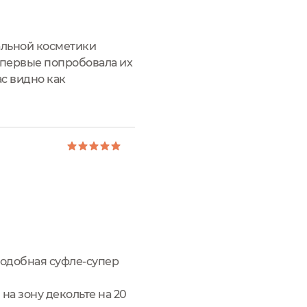
альной косметики
 впервые попробовала их
ас видно как
я различных кожных
подобная суфле-супер
на зону декольте на 20