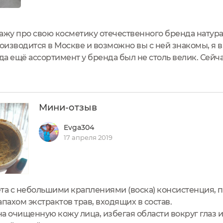
ажу про свою косметику отечественного бренда натур
роизводится в Москве и возможно вы с ней знакомы, я
огда ещё ассортимент у бренда был не столь велик. Сейч
етики, есть линейки для разных типов кожи и решени
 на пробу...
Мини-отзыв
Evga304
17 апреля 2019
та с небольшими краплениями (воска) консистенция, 
пахом экстрактов трав, входящих в состав.
 очищенную кожу лица, избегая области вокруг глаз и 