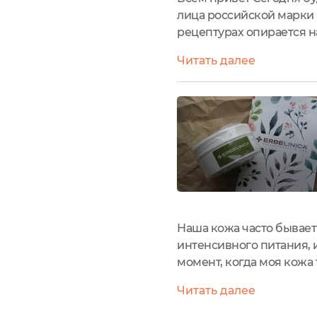
лица российской марки 
рецептурах опирается н
использует масла и экст
Читать далее
что дает наша земля. Дум
Наша кожа часто бывает
интенсивного питания, 
момент, когда моя кожа 
медуницей от Erbelinic
Читать далее
для меня большой плюс, 