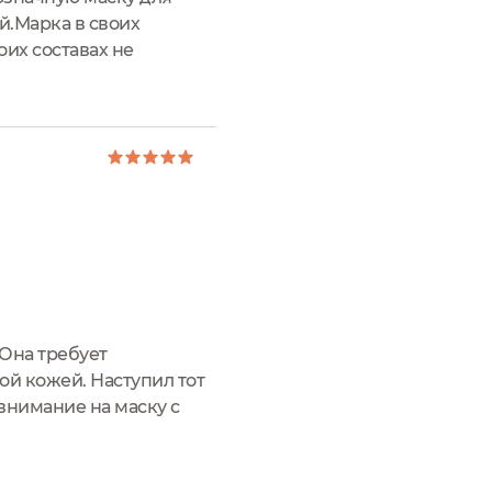
й.Марка в своих
оих составах не
нам все те богатства,
 Она требует
ой кожей. Наступил тот
 внимание на маску с
 на аромат косметики,