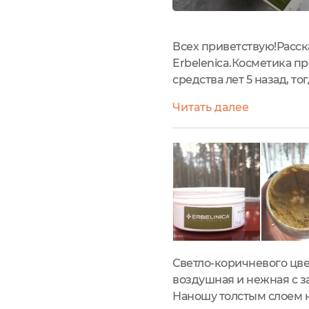
Всех приветствую!Расск
Erbelenica.Косметика п
средства лет 5 назад, т
расширился выбор косм
Читать далее
проблем.В этот раз взяла
Светло-коричневого цве
воздушная и нежная с за
Наношу толстым слоем на