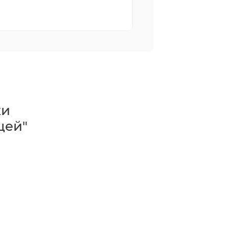
жи
цей"