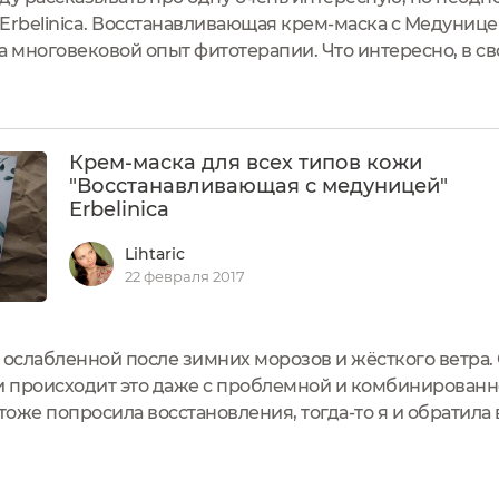
Erbelinica. Восстанавливающая крем-маска с Медунице
а многовековой опыт фитотерапии. Что интересно, в св
ракты экзотических растений. То есть марка предлагает 
аю, такой...
Крем-маска для всех типов кожи
"Восстанавливающая с медуницей"
Erbeliniсa
Lihtaric
22 февраля 2017
 ослабленной после зимних морозов и жёсткого ветра.
и происходит это даже с проблемной и комбинированн
тоже попросила восстановления, тогда-то я и обратила
a. Аромат здоровьяЯ всегда обращаю большое внимание
если...