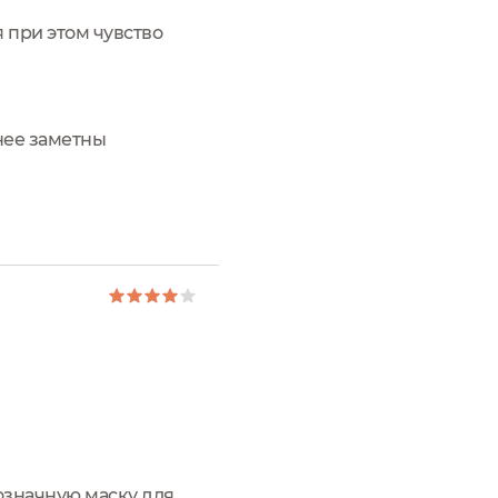
я при этом чувство
нее заметны
означную маску для