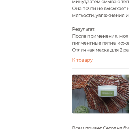
минут,затем смываю теп
Она почти не высыхает н
мягкости, увлажнения и
Результат:
После применения, моя 
пигментные пятна, кожа
Отличная маска для 2 ра
К товару
Всем привет Сегодня бу