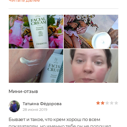
Читать далее
собиралась приобретать (а точнее выбирать в
качестве приза), так как в составе крема
имеется кокосовое масло, известное своей
комедогенностью. Но! Не все же брать себе,
порой нужно обязательно делать подарки
близким, в моем случае маме....
Мини-отзыв
Татьяна Фёдорова
28 июня 2019
Бывает и такое, что крем хорош по всем
показателям, но именно тебе он не подошел.