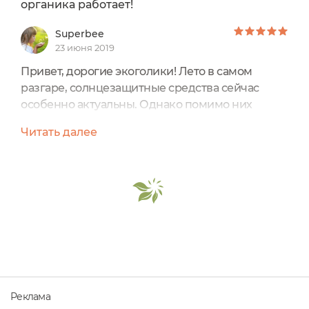
органика работает!
Superbee
23 июня 2019
Привет, дорогие экоголики! Лето в самом
разгаре, солнцезащитные средства сейчас
особенно актуальны. Однако помимо них
ежедневный уход за лицом у многих
Читать далее
претерпевает и другие изменения. Одни
сменили молочко для умывания на пенки и
гели, другие отказались от кремов в пользу
сывороток и легких флюидов. Что касается
меня, то кремы использую в любое время года,
исключение лишь составляют сыворотки в
форме...
Реклама