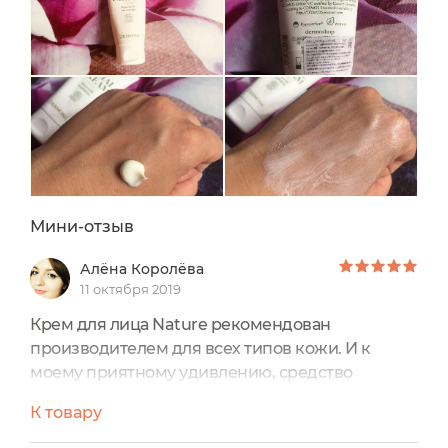
Мини-отзыв
Алёна Королёва
11 октября 2019
Крем для лица Nature рекомендован
производителем для всех типов кожи. И к
моему приятному удивлению, средство
идеально подошло как моей маме ( с
К товару
нормальной, склонной к сухости кожи), так и
мне ( комбинированная с жирной Т зоной).