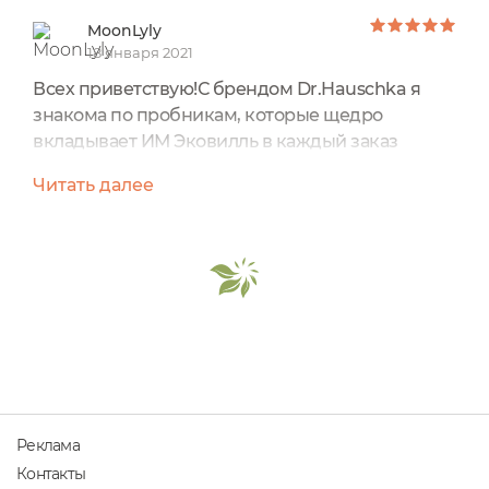
MoonLyly
18 января 2021
Всех приветствую!С брендом Dr.Hauschka я
знакома по пробникам, которые щедро
вкладывает ИМ Эковилль в каждый заказ
Сегодня я хочу поделиться впечатлениями от
Читать далее
саше сДневным кремом для лица
"Айва" Dr.Hauschka.Производитель:
Германия.Цена: •30 мл - 2390 руб.•5 мл (пробник)
- 490 руб.•1,5 мл (пробник) - бесплатно.Срок
годности: указан на упаковке.Объёмный состав
из 29 ингредиентов полностью одобрен
ЭкоКроликом....
Реклама
Контакты