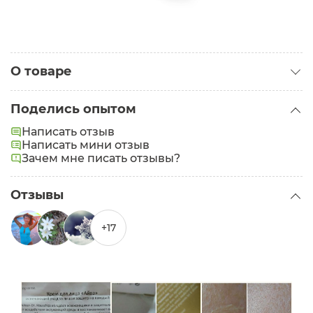
О товаре
Категория:
Кремы для лица
Поделись опытом
Тип кожи:
Нормальная
Написать отзыв
Задачи:
Написать мини отзыв
Увлажнение
,
Питание
Зачем мне писать отзывы?
Отзывы
+17