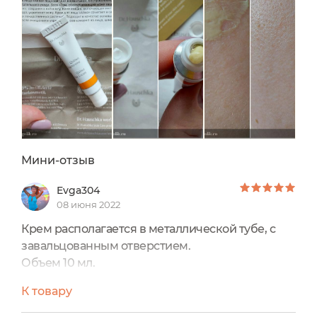
Мини-отзыв
Evga304
08 июня 2022
Крем располагается в металлической тубе, с
завальцованным отверстием.
Объем 10 мл.
Нежный жёлтый цвет, гладкая текстура и
К товару
приятная легко-питательная консистенция.
Аромат цветочный, сладенький, не резкий и не