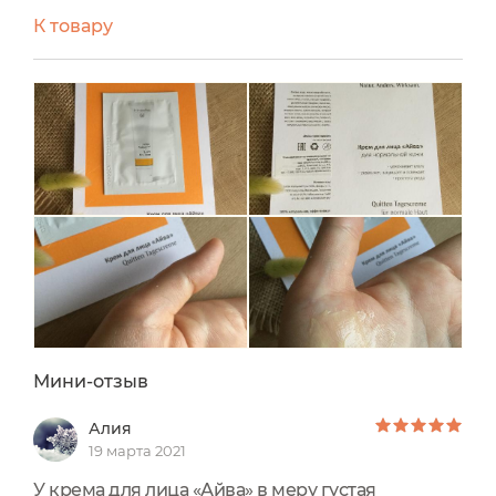
Выпускается в трех форматах, пробник саше в
К товару
виде презента с Эковилле, по 5 и 30 мл в
алюминиевом тюбике стоимостью 490 и 2390 ₽.
Текстура кремообразная, легкая, с приятным
ароматом, чувствуются и видны масла, хотя
черезчур жирным крем не назову.
Применяла в утреннее время, хватило на три
раза, крем впитывается полностью в течении
пары минут, жирного блеска не оставляет, в
течении дня кожа дополнительного
увлажнения не просит. Кожа довольно нежная
и тактильно приятная, понравился крем, взяла
в хотелки)))
Мини-отзыв
Алия
19 марта 2021
У крема для лица «Айва» в меру густая