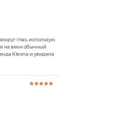
вокруг глаз, использую
зуя на веки обычный
енда Kleona и увидела
льный крем для кожи