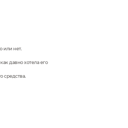
 или нет.
 как давно хотела его
о средства.