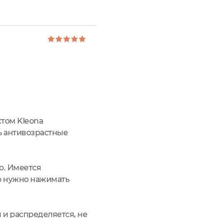
ктом Kleona
ь антивозрастные
о. Имеется
но нужно нажимать
 и распределяется, не