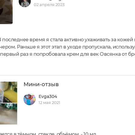
02 апреля 2023
 последнее время я стала активно ухаживать за кожей 
чером. Раньше я этот этап в уходе пропускала, исполь
 первый раз я попробовала крем для век Овсянка от бр
поняла, что всё таки необходимо использовать специа
Мини-отзыв
Evga304
12 мая 2021
ется в тёмном стекле, объёмом - 10 мл.