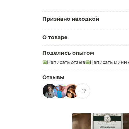
Признано находкой
Находка от морщин
О товаре
Татьяна
Категория:
Кремы вокруг глаз
Рабочий крем
Поделись опытом
Задачи:
Увлажнение
,
Питание
,
Лифтинг
Написать отзыв
Написать мини 
Отзывы
+17