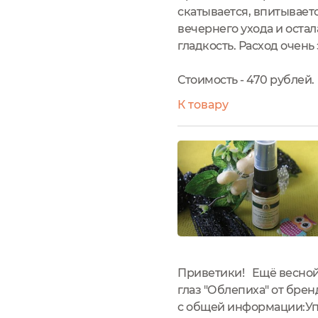
скатывается, впитывает
вечернего ухода и остал
гладкость. Расход очен
Стоимость - 470 рублей.
К товару
Приветики! Ещё весной
глаз "Облепиха" от брен
с общей информации:Упа