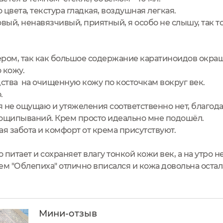
цвета, текстура гладкая, воздушная легкая.
ый, ненавязчивый, приятный, я особо не слышу, так т
ром, так как большое содержание каратиноидов окра
 кожу.
тва на очищенную кожу по косточкам вокруг век.
.
 не ощущаю и утяжеления соответственно нет, благода
пощипываний. Крем просто идеально мне подошёл.
ая забота и комфорт от крема присутствуют.
питает и сохраняет влагу тонкой кожи век, а на утро не
ем "Облепиха" отлично вписался и кожа довольна остал
Мини-отзыв