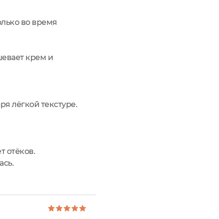
олько во время
шевает крем и
ря лёгкой текстуре.
т отёков.
ась.