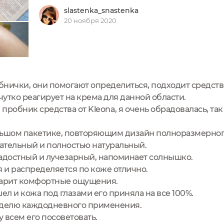
slastenka_snastenka
20 ноября 2020
нички, они помогают определиться, подходит средство
чутко реагирует на крема для данной области.
 пробник средства от Kleona, я очень обрадовалась, так
льшом пакетике, повторяющим дизайн полноразмерног
чательный и полностью натуральный.
адостный и лучезарный, напоминает солнышко.
я и распределяется по коже отлично.
дарит комфортные ощущения.
л и кожа под глазами его приняла на все 100%.
еделю каждодневного применения.
 всем его посоветовать.