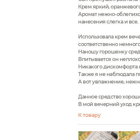
Крем яркий, оранжевого 
Аромат нежно-облепихов
нанесения слегка и все.
Использовала крем вече
соответственно немного
Наношу горошенку средс
Впитывается он неплохо
Никакого дискомфорта я
Также я не наблюдала 
А вот увлажнение, нежн
Данное средство хорошо 
В мой вечерний уход кр
К товару