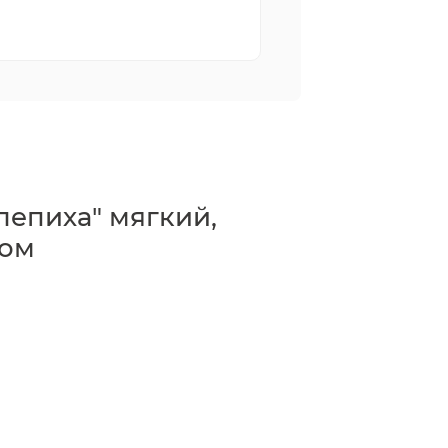
лепиха" мягкий,
том