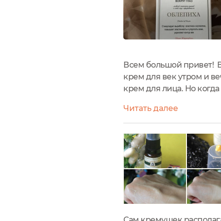
Всем большой привет! В
крем для век утром и ве
крем для лица. Но когда
шикарный результат, я 
Читать далее
вокруг глаз. На...
Сам кремушек располага