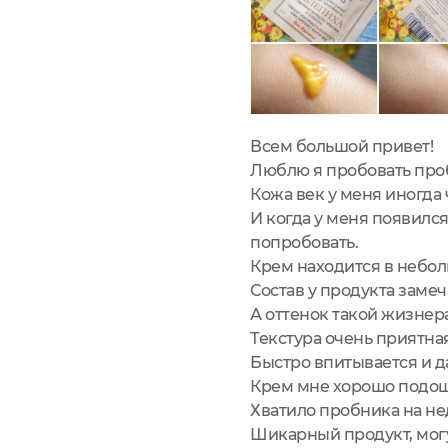
Всем большой привет!
Люблю я пробовать проб
Кожа век у меня иногда 
И когда у меня появился
попробовать.
Крем находится в небо
Состав у продукта заме
А оттенок такой жизнер
Текстура очень приятна
Быстро впитывается и 
Крем мне хорошо подоше
Хватило пробника на н
Шикарный продукт, могу