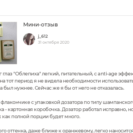
Мини-отзыв
j_612
31 октября 2020
глаз "Облепиха" легкий, питательный, с anti-age эффе
 на тот период я не видела необходимости использоват
да был нужнее. Сейчас же я бы от него не отказалась.
флакончике с упаковкой дозатора по типу шампанског
а - картонная коробочка. Дозатор работал исправно, 
ак как полной порции будет много.
ого оттенка, даже ближе к оранжевому, легко наносится