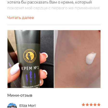
хотела бы рассказать Вам о креме, который
покорил моё сердце с первого же применения
Крем № 1 от Мастерской Олеси Мустаевой!Крем
Читать далее
хранится в алюминиевой тубе, что несомненно
является плюсом, так как в ней сохраняются
все свойства продукта (в него не проникают ни
воздух, ни влага, ни свет), питательные
текстуры не расслаиваются (как в пластике),
также не...
Мини-отзыв
Eliza Mori