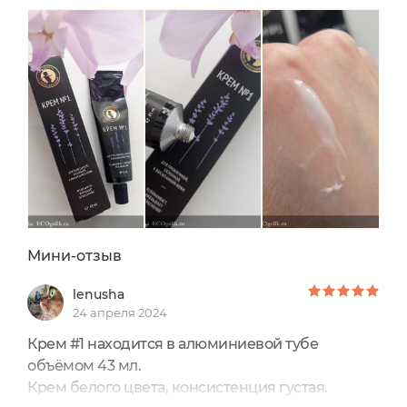
бренда Мастерская Олеси Мустаевой.Крем
находится в коробке, на которой есть вся
необходимая информация. Указана
информация от производителя, состав, способ...
Мини-отзыв
lenusha
24 апреля 2024
Крем #1 находится в алюминиевой тубе
объёмом 43 мл.
Крем белого цвета, консистенция густая.