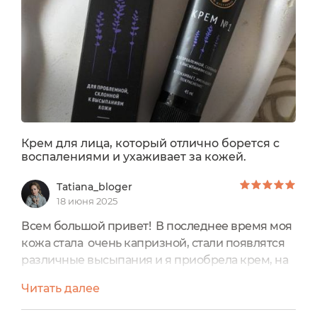
ночного ухода
Крем №1 также используют для борьбы с
высыпаниями на зоне декольте, в области плеч,
спины, ягодиц.
Продукт сертифицирован по стандарту Халяль.
Крем для лица, который отлично борется с
воспалениями и ухаживает за кожей.
Tatiana_bloger
18 июня 2025
Всем большой привет! В последнее время моя
кожа стала очень капризной, стали появлятся
различные высыпания и я приобрела крем, на
который очень хочу поделиться своими
Читать далее
впечатлениями. Мой отзыв на Крем 1 Для
проблемой, склонной к высыпаниям кожи от