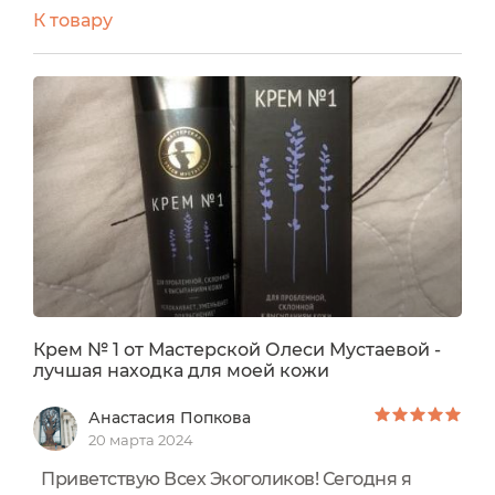
Впитывается быстро, не оставляя жирной
К товару
плёнки на лице. Поры не забивает.
Аромат ненавязчивый, лавандовый.
Крем увлажняет, напитывает и успокаивает
кожу, делает её более упругой. За время
использования - 4 месяца лицо чистое, без
высыпаний, крем действительно работает! Для
проблемной кожи просто находка!
Крем № 1 от Мастерской Олеси Мустаевой -
лучшая находка для моей кожи
Анастасия Попкова
20 марта 2024
Приветствую Всех Экоголиков! Сегодня я