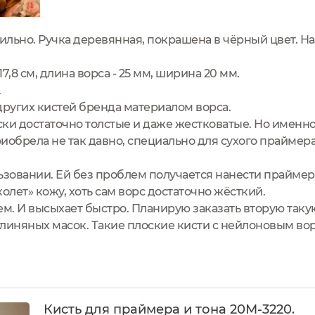
тильно. Ручка деревянная, покрашена в чёрный цвет. На
7,8 см, длина вoрса - 25 мм, ширина 20 мм.
.
 других кистей бренда материалом ворса.
оски достаточно толстые и даже жестковатые. Но именно
риобрела не так давно, специально для сухого праймера
ьзовании. Ей без проблем получается нанести праймер 
олет» кожу, хоть сам ворс достаточно жёсткий.
ем. И высыхает быстро. Планирую заказать вторую таку
линяных масок. Такие плоские кисти с нейлоновым во
Кисть для праймера и тона 20М-3220.