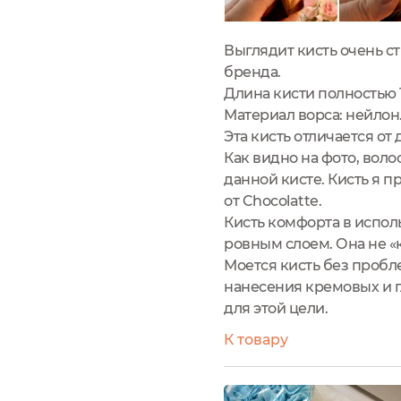
Выглядит кисть очень с
бренда.
Длина кисти полностью 1
Материал ворса: нейлон
Эта кисть отличается от
Как видно на фото, вол
данной кисте. Кисть я п
от Chocolatte.
Кисть комфорта в испол
ровным слоем. Она не «к
Моется кисть без пробл
нанесения кремовых и г
для этой цели.
К товару