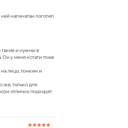
 ней напечатан логотип
 такие и нужны в
. Он у меня кстати тоже
на лицо, тонким и
ю-же, только для
рсом отлично подходят