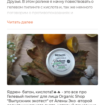
Друзья. В этом ролике я начну повествовать о
гелевом пилинге с кислота и, так же немного
поговорим о противопоказаниях и
постпилингом периоде. Отвечая на вопрос что
Читать далее
там с проектом Консультант. Для меня он
завершился. И это было круто. Уже есть отзывы
на Скраб для тела от Клеона и на крем для рук с
франжипани на портале
экоголик.руhttps://ecogolik.ru/blog-maksim-
27513/otlichnyy-kr...Впереди отзывы...
Ядрен- батон, кислота!!🔥🔥 - это все про
Гелевый пилинг для лица Organic Shop
"Выпускник экотест" от Алены Эко -второй