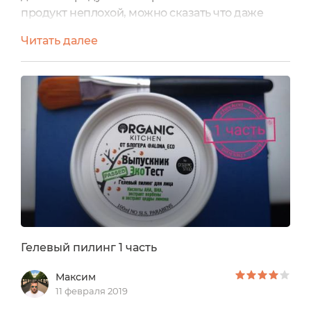
продукт неплохой, можно сказать что даже
хороший. Но не для меня. Сушит сильновато,
Читать далее
выглаживает тектстуру мало. Знаю что он
многим нравится и я действительно рад этому.
В след.месяце обещаю рассказать про пилинг,
который я получил в подарок от Натальи, и вот
действительно ооочень круто работает (хотя с
ним нужны...
Гелевый пилинг 1 часть
Максим
11 февраля 2019