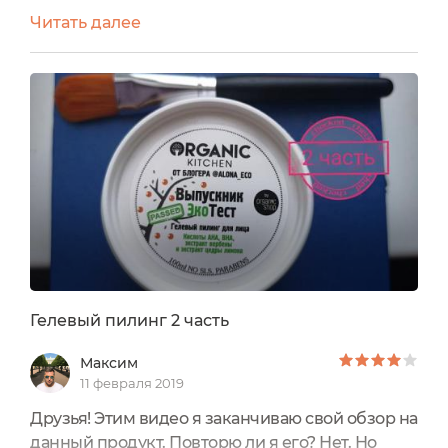
пилинг.Гелевый пилинг для лица "Выпускник
Читать далее
экотест" от Organic Shop.Отмечу, ранее я
пользовалась кислотными пилингами, но не из
эко сегмента. Кроме того, делала пилинги на
фруктовых кислотах у косметолога. Поэтому от
"Выпускника экотеста" ожидала эффекта
примерно такого же. Чего я от...
Гелевый пилинг 2 часть
Максим
11 февраля 2019
Друзья! Этим видео я заканчиваю свой обзор на
данный продукт. Повторю ли я его? Нет. Но