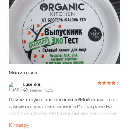
Мини-отзыв
Luse4ka
07 февраля 2021
Приветствую всех экоголиков!Мой отзыв про
самый популярный пилинг в Инстаграме.На
создателя Алёну ЭКО я подписана давно и мне
нравится,как именно она доносит информацию
К товару
для простых читательниц.Поэтому я и решила