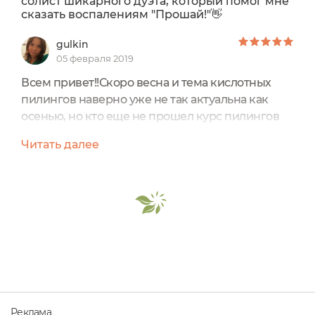
солист шикарного дуэта, который помог мне
сказать воспалениям "Прошай!"👋
gulkin
05 февраля 2019
Всем привет!!Скоро весна и тема кислотных
пилингов наверно уже не так актуальна как
осенью, но кто еще не прошел курс пилингов
может успеть запрыгнуть в последний вагон
Читать далее
уходящего "кислотного поезда🚂" .Я очень
хотела попробовать нашумевший
кислотный Гелевый пилинг для лица
от Organic Shop "Выпускник экотест" от
блогера Алёны Эко, тем более после
положительных отзывов Марии (JoySS)
и Натальи, (кстати,...
Реклама