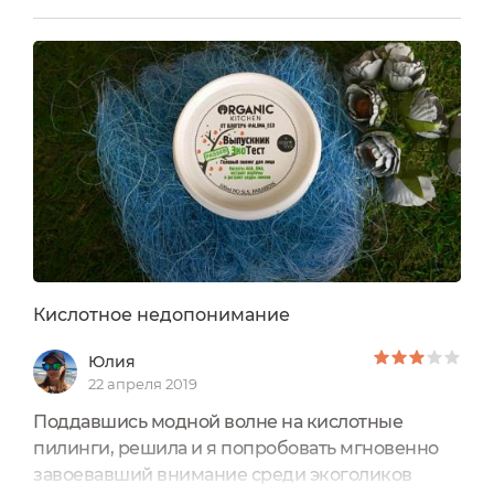
попробовать этот пилинг,НО для моей кожи он
слишком ядрёный.Кожа у меня
тонкая,чувствительная.Даже если я наношу
пилинг на 3 минуты,то опухаю и краснею,как
помидор.и кожа отходит от этого состояния
часа 2-3.Это конечно особенность моей кожи,но
я поэксперементировала несколько раз и
больше не использую этот пилинг.Вывод один
то что подходит одному другому может
навредить
Кислотное недопонимание
Юлия
22 апреля 2019
Поддавшись модной волне на кислотные
пилинги, решила и я попробовать мгновенно
завоевавший внимание среди экоголиков