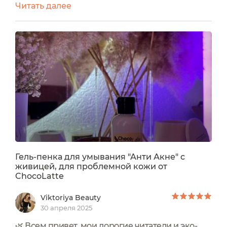
Читать далее
ChocoLatteНатуральное и безопасное
кремовое косметическое средство для
деликатного очищения кожи и снятия
макияжа.Флакон выполнен из белого
непрозрачного пластика И оснащён
пластиковым колпачком с откидной крышкой
Флакон имеет стильную...
Гель-пенка для умывания "Анти Акне" с
живицей, для проблемной кожи от
ChocoLatte
Viktoriya Beauty
30 апреля 2025
🌿 Всем привет, мои дорогие читатели и эко-