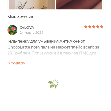
Мини-отзыв
OrLOVA
24 марта 2024
Гель-пенку для умывания АнтиАкне от
ChocoLatte покупала на маркетплейс всего за
250 рублей. Пользуюсь ей в период ПМС для
профилактики, так как именно в этот период
К товару
кожа на лице становится особенно жирной,
повышается вероятность возникновения
воспалений и прыщей. 100% натуральный
состав. Очень успокаивает кожу. Не раздражает
слизистую глаз и не сушит кожу. Объёма 100 мл
мне хватает приблизительно на 3 месяца
использования. Рекомендую подросткам и
обладателям проблемной, склонной к