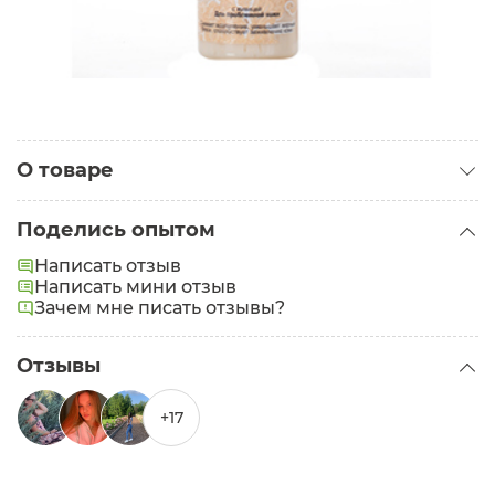
О товаре
Категория:
Средства для умывания
Поделись опытом
Тип кожи:
Проблемная
Написать отзыв
Проблемы:
Написать мини отзыв
Прыщи
Зачем мне писать отзывы?
Отзывы
+17