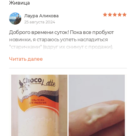
Живица
Лаура Аликова
25 августа 2024
Доброго времени суток! Пока все пробуют
новинки, я стараюсь успеть насладиться
"старичками" (вдруг их снимут с продажи).
Насчет этого информации нет, но мне все равно
Читать далее
страшно. Тем более старые средства бренда
мне больше по душе. Встречайте героя
отзыва: Гель - пенка для умывания "Анти - акне"
от ChocoLatte. Не покупала, выбрала в
призовом.Цена на оф.сайте - 300 р.Объем 100
ml.Прозрачный флакон позволяет...