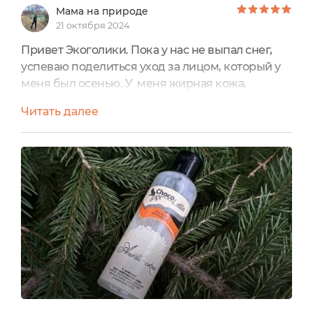
Мама на природе
21 октября 2024
Привет Экоголики. Пока у нас не выпал снег,
успеваю поделиться уход за лицом, который у
меня был осенью. У меня жирная кожа,
толстая, проблемная до сих пор, 30+. Летом
Читать далее
выбираю средство именно для жирной кожи,
зимой могу пользоваться для нормальной или
для комби. Данной пенкой пользовалась с
августа по октябрь, каждый
день. Производитель Россия. Цена 300 руб.
Обьем 100 мл. Срок годности 12 месяцев....