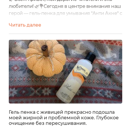
любители! 🌿💐Сегодня в центре внимания наш
герой — гель-пенка для умывания "Анти Акне" с
живицей от ChocoLatte, специально
Читать далее
разработанная для проблемной
кожи.Информация от производителя:Этот
натуральный и безопасный косметический
продукт на основе фруктовых энзимов
обеспечивает деликатное очищение кожи и
эффективное снятие макияжа. Гель-пенка "Анти
Акне" не...
Гель пенка с живицей прекрасно подошла
моей жирной и проблемной коже. Глубокое
очищение без пересушивания.