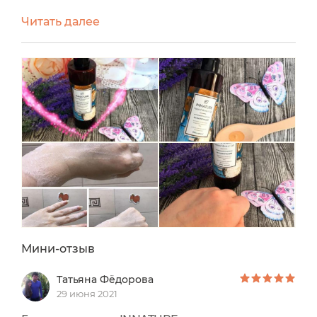
коже, при этом хорошо очищают кожу от
Читать далее
загрязнений, в том числе в жару. Данный гель
тестировала в жару в бане. Объем 250.Цена 349
рублейСрок годности 24 месяцаЧего то
особенного от гелей для душа я не жду. Это
просит должно быть очищение и свежесть
кожи тела. При этом без стягивания...
Мини-отзыв
Татьяна Фёдорова
29 июня 2021