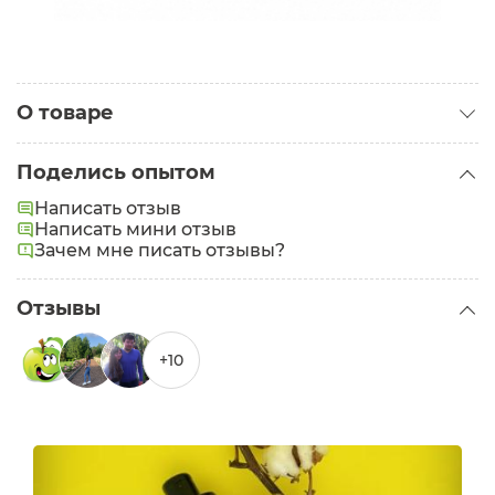
О товаре
Категория:
Гели для душа
Поделись опытом
Задачи:
Регенерация
Написать отзыв
Написать мини отзыв
Зачем мне писать отзывы?
Отзывы
+10