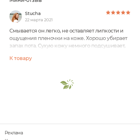
Мини-отзыв
Stucha
22 марта 2021
Смывается он легко, не оставляет липкости и
ощущения пленочки на коже. Хорошо убирает
запах пота. Сухую кожу немного подсушивает,
поэтому молочко после него я использую. А вот
К товару
мужу жирную очищал как ему нравится 👍 ,
кокосовый аромат понравился нам двоим. Гель
густой и пенится хорошо, на двоих хватило его
на месяц использования.
Реклама