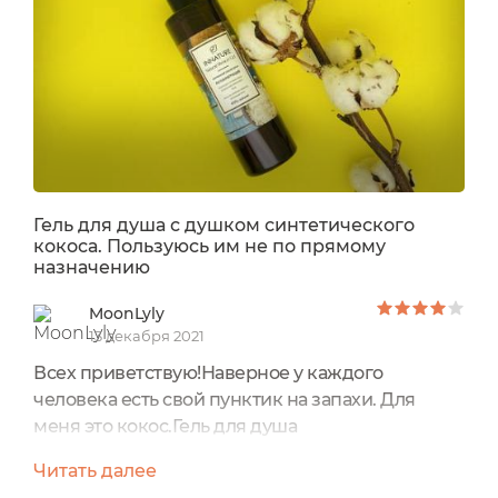
Гель для душа с душком синтетического
кокоса. Пользуюсь им не по прямому
назначению
MoonLyly
13 декабря 2021
Всех приветствую!Наверное у каждого
человека есть свой пунктик на запахи. Для
меня это кокос.Гель для душа
"Регенерирующий" INNATURE.Цена: 350
Читать далее
р.Производитель: Россия.Срок годности: 3