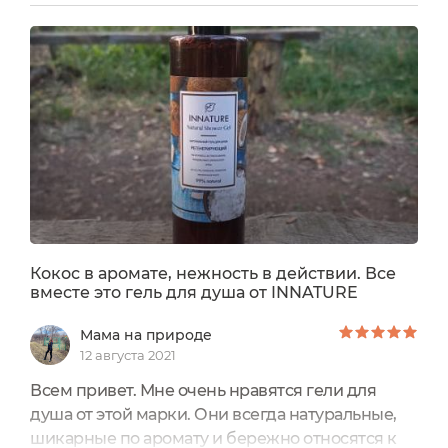
месяца.Вы не поймите меня неправильно. Я
благосклонна к аромату настоящего кокоса. С
удовольствием ем кокосовую мякоть, пью
кокосовое молоко, мне нравится Пина-
колада.Да что там далеко ходить, я готовлю на
кокосовом...
Кокос в аромате, нежность в действии. Все
вместе это гель для душа от INNATURE
Мама на природе
12 августа 2021
Всем привет. Мне очень нравятся гели для
душа от этой марки. Они всегда натуральные,
шикарные по аромату и бережно относятся к