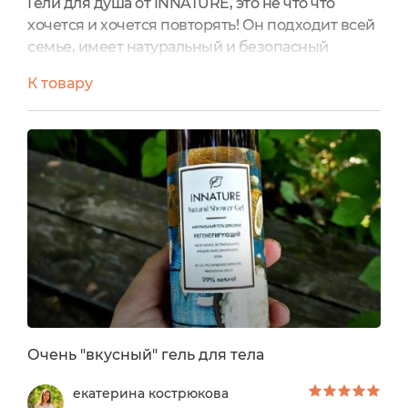
Гели для душа от INNATURE, это не что что
хочется и хочется повторять! Он подходит всей
семье, имеет натуральный и безопасный
состав, и волшебный кокосовый аромат,
К товару
который переносит все мысли на райский
остров.
Гель для душа очищает кожу от загрязнений и
обогащает ее антиоксидантами, способствует
ее гладкости.
Сам гель имеет крышку типа диск-топ, в
момент открытия тут ощущаешь его классный
аромат. Гель прозрачный, хорошо пенится без
применения губки. Смывается также легко, не
оставляет ощущения стянутости.
Очень "вкусный" гель для тела
Геля хватает в среднем на двоих на месяц.
екатерина кострюкова
Объем 250 мл, цена от 247 до 349 рублей, срок