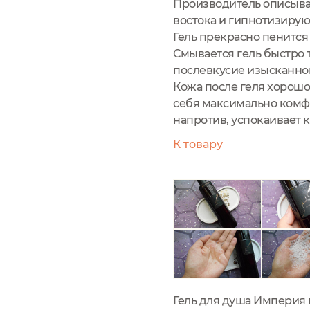
Производитель описывае
востока и гипнотизирую
Гель прекрасно пенится 
Смывается гель быстро 
послевкусие изысканно
Кожа после геля хорошо
себя максимально комфо
напротив, успокаивает 
К товару
Гель для душа Империя и