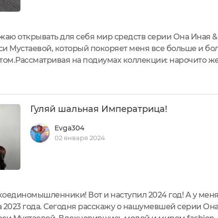
жаю открывать для себя мир средств серии Она Иная & 
си Мустаевой, который покоряет меня все больше и б
ом.Рассматривая на подиумах коллекции: нарочито же
ертную классику, Олеся перенесла эти эмоции в пят
ема, Палисандр,...
Гуляй шальная Императрица!
Evga304
02 января 2024
оединомышленники! Вот и наступил 2024 год! А у меня 
а 2023 года. Сегодня расскажу о нашумевшей серии Она 