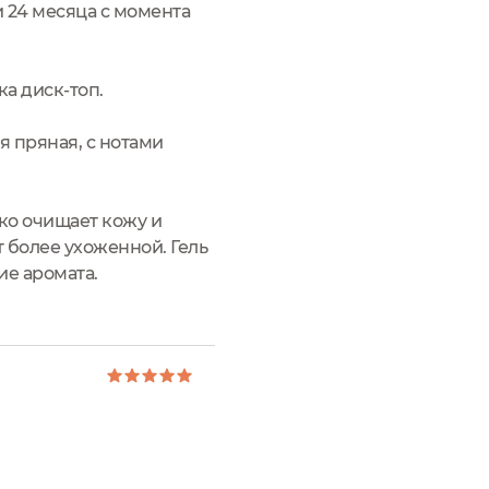
и 24 месяца с момента
а диск-топ.
 пряная, с нотами
гко очищает кожу и
 более ухоженной. Гель
ие аромата.