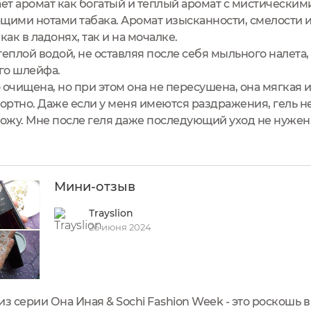
т аромат как богатый и теплый аромат с мистически
щими нотами табака. Аромат изысканности, смелости и
как в ладонях, так и на мочалке.
теплой водой, не оставляя после себя мыльного налета
го шлейфа.
 очищена, но при этом она не пересушена, она мягкая и
ртно. Даже если у меня имеются раздражения, гель не 
кожу. Мне после геля даже последующий уход не нужен
Мини-отзыв
Trayslion
26 июня 2024
з серии Она Иная & Sochi Fashion Week - это роскошь 