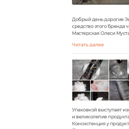
Добрый день дорогие Эк
средство этого бренда ч
Мастерская Олеси Муст
бережного очищения ко
Читать далее
Применение:...
Упаковкой выступает из
и великолепие продукта
Консистенция у продукта