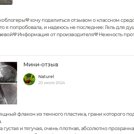
облогеры🤎хочу поделиться отзывом о классном средст
то я попробовала, и надеюсь не последнее: Гель для д
аевой🤎Информация от производителя🤎Нежность про
жи. Подходит для ежедневного использования.Спосо
Мини-отзыв
Naturel
20 июля 2024
ящный флакон из темного пластика, грани которого по
.
 густая и тягучая, очень плотная, абсолютно прозрачна