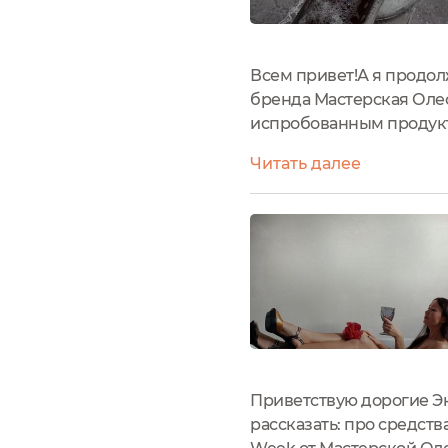
Всем привет!А я продол
бренда Мастерская Оле
испробованным продукт
провокационные и бессм
Читать далее
ароматов: Backstage, Бог
Приветствую дорогие Эк
рассказать: про средств