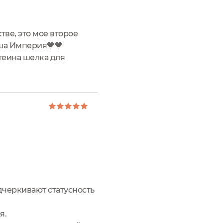
ве, это мое второе
уша Империя🤎🤎
теина шелка для
б применения🤎
дчеркивают статусность
я.