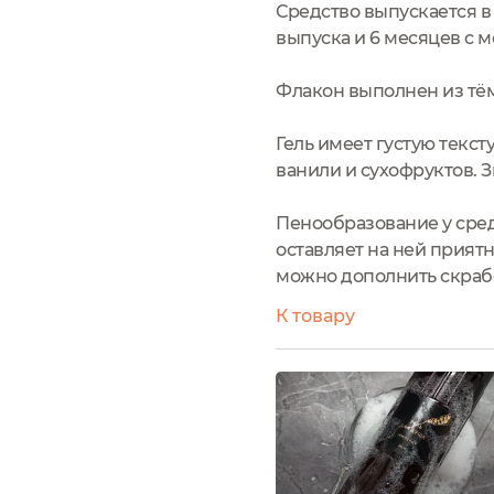
Средство выпускается в 
выпуска и 6 месяцев с 
Флакон выполнен из тём
Гель имеет густую текс
ванили и сухофруктов. З
Пенообразование у средс
оставляет на ней прият
можно дополнить скрабо
К товару