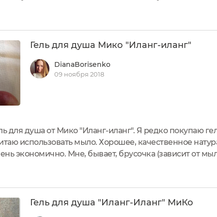
 - темный стеклянный флакон в сочетании с контрас
скошью....
Гель для душа Мико "Иланг-иланг"
DianaBorisenko
09 ноября 2018
ь для душа от Мико "Иланг-иланг". Я редко покупаю гел
итаю использовать мыло. Хорошее, качественное нату
чень экономично. Мне, бывает, брусочка (зависит от мыл
сь и приобрела на пробу этот гель для душа, потому ч
..
Гель для душа "Иланг-Иланг" МиКо