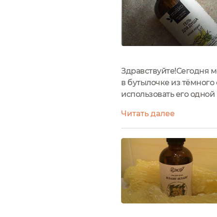
Здравствуйте!Сегодня м
в бутылочке из тёмног
использовать его одной
средство для жирной, п
Читать далее
дискомфорта от его испо