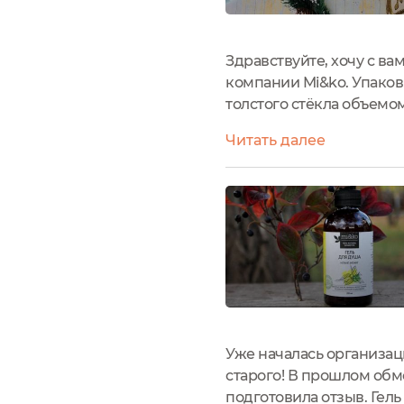
Здравствуйте, хочу с ва
компании Mi&ko. Упаков
толстого стёкла объемом
стабильно. Он весьма у
Читать далее
наклейки не броский, на
Уже началась организац
старого! В прошлом обме
подготовила отзыв. Гел