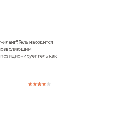
-иланг".Гель находится
, позволяющим
 позиционирует гель как
и в общем никакого