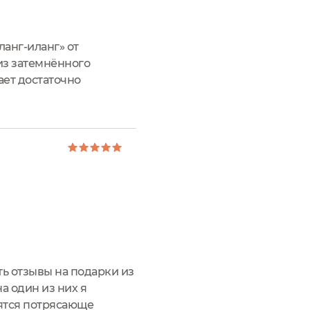
ланг-иланг» от
из затемнённого
ает достаточно
осле открытия. Дизайн
ть отзывы на подарки из
а один из них я
вятся потрясающе