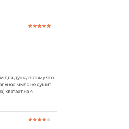
тной этикеткой создают
и для душа, потому что
ральное мыло не сушит
а) хватает на 4
то душа требовала