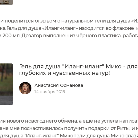
ми поделиться отзывом о натуральном гели для душа «И
ка.Гель для душа «Иланг-иланг» находится во флаконе 
 200 мл. Дозатор выполнен из чёрного пластика, работ
добный, но единственное его никак не зафиксируешь п
 ней красуются...
Гель для душа "Иланг-иланг" Мико - для
глубоких и чувственных натур!
Анастасия Османова
14 ноября 2019
ия нового новогоднего обмена, а еще не успела написа
не мне посчастливилось получить подарки от Риты, и н
ь для душа "Иланг-иланг" Мико Гели для душа Мико сла