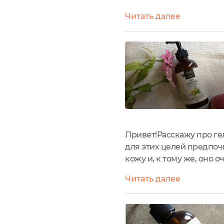
красивым внешним видом
Читать далее
ощущение обладания ро
Привет!Расскажу про гел
для этих целей предпоч
кожу и, к тому же, оно о
месяца.Но я не удержала
Читать далее
ароматерапии. Упаковка..