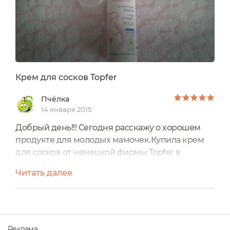
Крем для сосков Topfer
Пчёлка
14 января 2015
Добрый день!!! Сегодня расскажу о хорошем
продукте для молодых мамочек.Купила крем
для сосков от немецкой фирмы Topfer в
подарок для своей подружке, которая стала
Читать далее
молодой мамочкой. И она с радостью
поделилась своими впечатлениями о данном
продукте со мной.Крем находится в
пластмассовой упаковке с помпой, что очень
гигиенично, в объеме 30 мл. Очень меня
Реклама