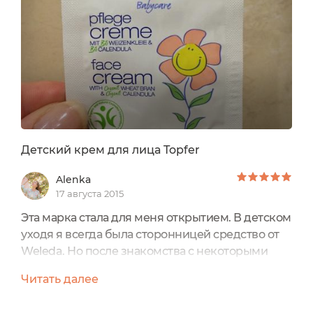
производителя в основном представлены
уходовые средства для младенцев и будущих...
Детский крем для лица Topfer
Alenka
17 августа 2015
Эта марка стала для меня открытием. В детском
уходя я всегда была сторонницей средство от
Weleda. Но после знакомства с некоторыми
пробника от Topfer, в том числе с этим кремом
Читать далее
для лица, мне хочется приобрести полные
версии этих средств.В отличии от Веледовских