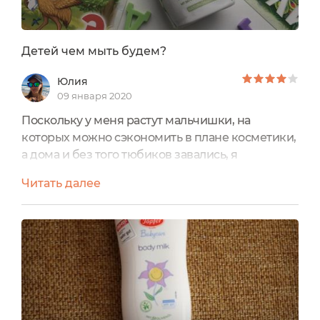
Детей чем мыть будем?
Юлия
09 января 2020
Поскольку у меня растут мальчишки, на
которых можно сэкономить в плане косметики,
а дома и без того тюбиков завались, я
предпочитаю детские средства 2 в 1, 3 в 1 и т.д.
Читать далее
(чем больше первая цифра, тем
предпочтительнее ).Долгое время для мытья
тела, головы и подмывания сына я приобретала
моющее средство от Weleda из детской серии
«Календула» (ссылка на отзыв
https://ecogolik.ru/blog-yuliya-25006/lyubimitsa-
weleda-podkhodit-dlya-samogo-nezhnogo-
vozrasta/...