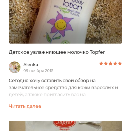
конкурента Topfer.Сегодня я хочу рассказать...
Детское увлажняющее молочко Topfer
Alenka
09 ноября 2015
Сегодня хочу оставить свой обзор на
замечательное средство для кожи взрослых и
детей, а также пригласить вас на
Спецоперацию! Увлажнение кожи в силу смена
Читать далее
сезона, на мой взгляд, сейчас очень актуальный
вопрос. Я пробовала уже очень много средств.
И как-то мне положили в заказ пробник
лосьона для тела от Topfer. В линейки