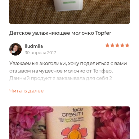
Детское увлажняющее молочко Topfer
liudmila
30 апреля 2017
Уважаемые экоголики, хочу поделиться с вами
отзывом на чудесное молочко от Топфер.
Данный продукт я заказывала для себя 2
месяца назад и пользуюсь им регулярно. У
Читать далее
меня очень сухая кожа, в некоторых местах с
сильными шелушениями. На данный момент у
меня 2 средства для тела: детское молочко с
калундулой от Веледы и молочко для тела от
Топфер. Для очень сухих мест я использую
Веледу, т.к. оно дает мне...