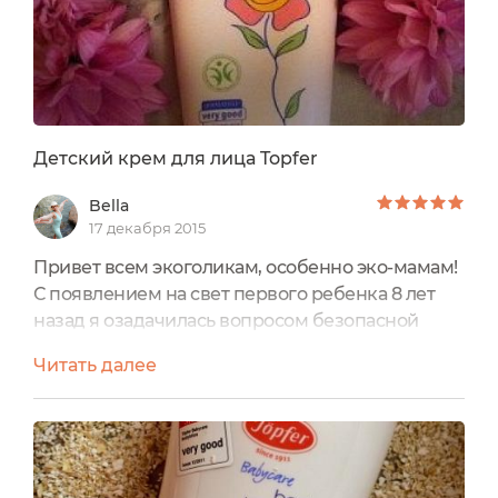
Детский крем для лица Topfer
Bella
17 декабря 2015
Привет всем экоголикам, особенно эко-мамам!
С появлением на свет первого ребенка 8 лет
назад я озадачилась вопросом безопасной
детской косметики. Мне повезло с врачом, у
Читать далее
которой я наблюдалась до и после рождения
ребенка (у нее самой 4 детей!!!). Она
порекомендовала мне косметику Weleda,
верность которой я соблюдала до появления на
отечественном рынке ее немецкого