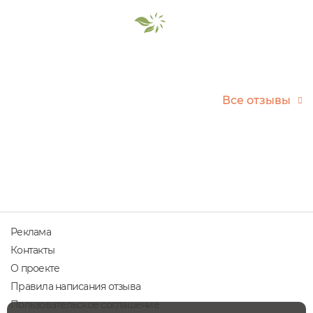
кремов, у крема для лица Topfer нет такой
маслянистой и жирной консистенциии, а также
жирных следов после. Все-таки Веледовский
крема более...
Все отзывы
Реклама
Контакты
О проекте
Правила написания отзыва
Пользовательское соглашение