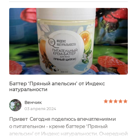
отзыва: Питательный крем - баттер для тела
"Пряный цитрус" от Индекс Натуральности.
Покупала набор из трех разных баттеров - 375
р.На оф.сайте продаж нет, можно купить на
просторах интернета...
Баттер ‘Пряный апельсин’ от Индекс
натуральности
Венчик
03 апреля 2024
Привет Сегодня поделюсь впечатлениями
о питательном - креме баттере ‘Пряный
апельсин’ от Индекс натуральности. Очередной