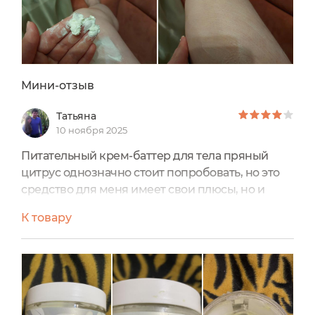
Мини-отзыв
Татьяна
10 ноября 2025
Питательный крем-баттер для тела пряный
цитрус однозначно стоит попробовать, но это
средство для меня имеет свои плюсы, но и
минусы.
К товару
Баттер отлично устраняет сухость, питает,
борется с шелушениями и грубой кожей на
стопах отлично увлажняет питает руки.
Имеет отличный нежный аромат пряностей и