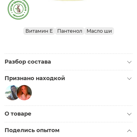
Витамин Е
Пантенол
Масло ши
Разбор состава
Признано находкой
Находка для жирной кожи
О товаре
Kuba-I
Категория:
Кремы для тела
Поделись опытом
Задачи: