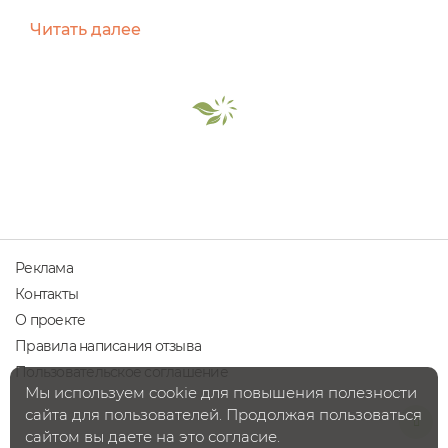
мега - объем в 500 мл, стоимостью всего
Читать далее
250₽. Баночка добротная, симпатичная,
удобная, с защитой от вскрытия. Состав
INCI: Aqua (Вода), Butyrospermum Parkii Butter
(Масло ши баттер), Cocos Nucifera Seed Butter
(Масло-баттер кокоса), Cetearyl Alcohol
(Цетеариловый спирт), Glyceryl...
Реклама
Контакты
О проекте
Правила написания отзыва
Пользовательское соглашение
Мы используем cookie для повышения полезности
сайта для пользователей. Продолжая пользоваться
сайтом вы даете на это согласие.