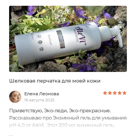
Николь
Подойдёт для чувствительного типа кожи? Не
сушит кожу при постоянном использовании?
Ответ
rinna26
Не сушит, но лучше пробовать)
Шелковая перчатка для моей кожи
Елена Леонова
16 августа 2025
0
/ 250
Приветствую, Эко-леди, Эко-прекрасные.
Рассказываю про Энзимный гель для умывания
рН 4,0 от AleVi. Этот 200 мл энзимный гель,
словно кристалл, заключённый в гладкий