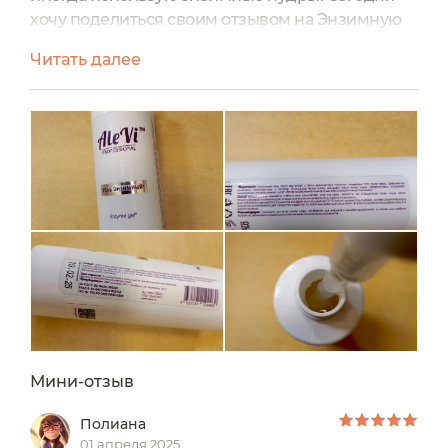
хочу поделиться своим отзывом на Энзимную
пудру для умывания от бренда Alevi. Энзимная
Читать далее
пудра находится во флаконе, на котором
есть вся необходимая информация. Указана
информация от производителя, способ
применения. А так же состав, сроки
годности. Выбита дата
изготовления. Состав:Solanum Tuberosum
Starch, Fructose,...
Мини-отзыв
Полиана
01 апреля 2025