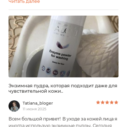
Читать далее
белый флакон. Флакон - сказочный сосуд,
который переливается на свету, отражая лучи
солнца нежными бликами. На его этикетке
линии фиолетового шрифта, что подчеркивает
современный и лаконичный дизайн. Этот
продукт – запечатанный секрет....
Энзимная пудра, которая подходит даже для
чувствительной кожи..
Tatiana_bloger
11 июня 2025
Всем большой привет! В уходе за кожей лица я
иногда использую энзимные пудры. Сегодня