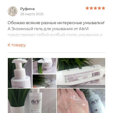
Руфина
28 марта 2025
Обожаю всякие разные интересные умывалки!
А Энзимный гель для умывания от AleVi
представляет собой особый стиль умывания и
очищения кожи. Он более глубокий, близкий к
К товару
понятию пилинга, при этом очищать умеет
кожу глубоко и качественно, но не грубо,
аккуратно, как бы легко отшелушивая.
Он содержит основные компоненты – это
ананас, папайя, пассифлора, сок листьев алоэ.
То есть те самые вещества, содержащие
энзимы. Энзимное очищение хоть пудрой, хоть
гелем дает качественное и глубокое очищение
кожи. При сухой коже нужно использовать
такой гель реже, при жирной хоть каждый
день. Если хочется более глубокого очищения,