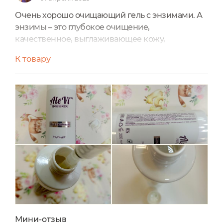
Очень хорошо очищающий гель с энзимами. А
энзимы – это глубокое очищение,
качественное, выглаживающее кожу,
вытягивающее из пор у нее грязь,
К товару
омертвевшие частички поверхности кожи. Этот
гель от Алеви содержит экстракт алоэ вера,
ферменты ананаса, пассифлоры и папайи.
Натуральный состав, это очень радует.
Совершенно гипоаллергенный, с ровным рН
для кожи. Не раздражает кожу, увлажняет.
Нанесла каплю, прекрасно распределился по
коже, смыла. Все. Кожа чистая.
Мини-отзыв