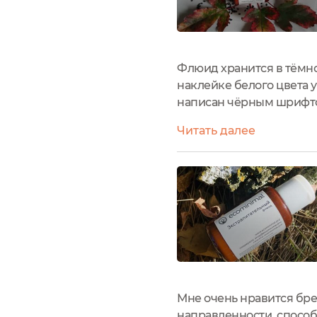
Флюид хранится в тёмно
наклейке белого цвета 
написан чёрным шрифто
разделена на пункты. 
Читать далее
официальный сайт бренд
Мне очень нравится бр
направленности, способ