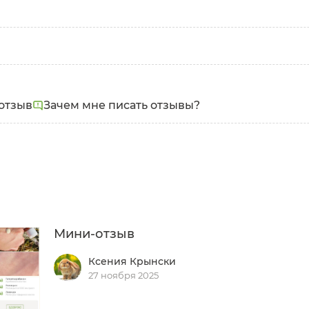
Тип кожи:
Проблем
Нормальная
,
Комбинированная
,
Сухая
,
Купероз
Чувствительная
,
Проблемная
,
Зрелая
,
Обезвоженная
отзыв
Зачем мне писать отзывы?
я
Мини-отзыв
Ксения Крынски
27 ноября 2025