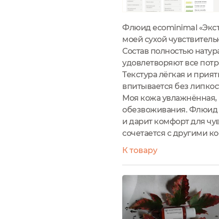
Флюид ecominimal «Экс
моей сухой чувствитель
Состав полностью нату
удовлетворяют все потр
Текстура лёгкая и прия
впитывается без липкос
Моя кожа увлажнённая, н
обезвоживания. Флюид н
и дарит комфорт для чу
сочетается с другими к
К товару