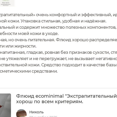
трапитательный» очень комфортный и эффективный, и
ной кожи. Упаковка стильная, удобная и надёжная.
ральный и содержит множество полезных компонентов,
ебности моей кожи в уходе.
тная, но очень питательная. Флюид хорошо распределяе
ти или жирности.
апитанная, гладкая, ровная без признаков сухости, ст
е утяжеляет и не перегружает, не вызывает негативно
вствительной кожи. Средство подходит в качестве баз
осметическими средствами.
Флюид ecominimal "Экстрапитательный
хорош по всем критериям.
Николь