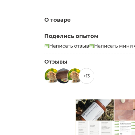
О товаре
Категория:
Кремы для лица
Поделись опытом
Написать отзыв
Написать мини 
Задачи:
Увлажнение
,
Питание
,
Регенераци
Отзывы
+13