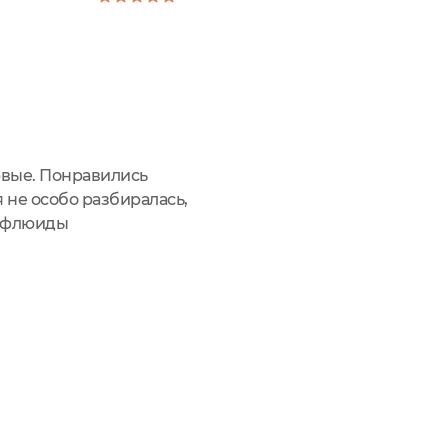
рвые. Понравились
не особо разбиралась,
Но флюиды
ые приведут кожу в