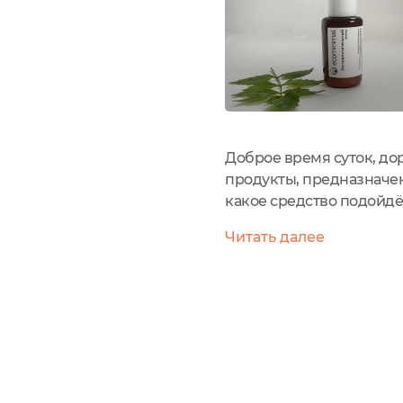
Доброе время суток, до
продукты, предназначен
какое средство подойдёт
ecominimal оказались 
Читать далее
порядок после эксперим