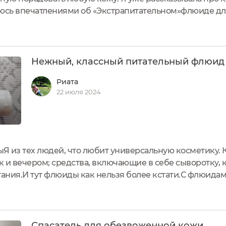
елюсь впечатлениями об «Экстрапитательном»флюиде дл
риятный для восприятия. Флакон изготовлен из темног
ия солнечных лучей....
Нежный, классный питательный флюид
Риата
22 июля 2024
ыЯ из тех людей, что любит универсальную косметику.
ак и вечером; средства, включающие в себе сыворотку,
тания.И тут флюиды как нельзя более кстати.С флюидам
зад. Их формат, консистенция, свойства здорово удиви
хоть изредка,...
Спасатель для обезвоженной кожи