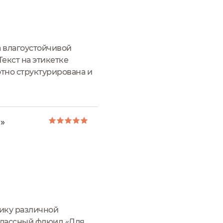
а влагоустойчивой
екст на этикетке
тно структурирована и
ней указаны:
»
ику различной
классный флюид «Для