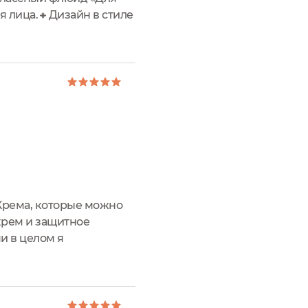
я лица.🔸Дизайн в стиле
о пластика, для
 Крема, которые можно
 крем и защитное
и в целом я
ли. Я была в таком