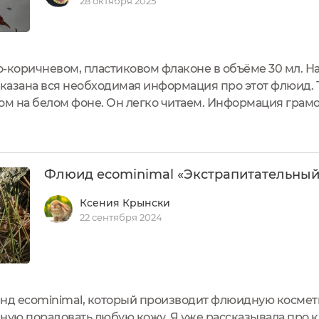
28 октября 2025
-коричневом, пластиковом флаконе в объёме 30 мл. Н
указана вся необходимая информация про этот флюид. Т
м на белом фоне. Он легко читаем. Информация грамо
Каждый пунктик выделен жирным, чёрным шрифтом.На 
а, адреса электронной...
Флюид ecominimal «Экстрапитательный
Ксения Крынски
22 сентября 2024
енд ecominimal, который производит флюидную космет
ную порадовать любую кожу. Я уже рассказывала про 