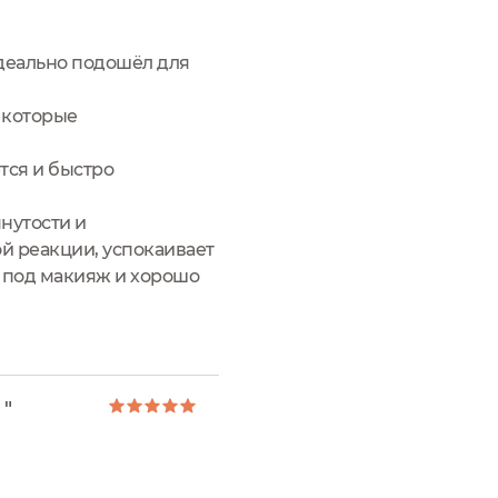
деально подошёл для
 которые
тся и быстро
янутости и
й реакции, успокаивает
ы под макияж и хорошо
 "