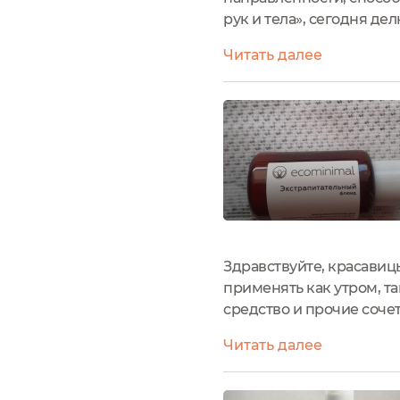
рук и тела», сегодня д
минимализм, но очень п
Читать далее
предотвращения попадан
Здравствуйте, красавиц
применять как утром, т
средство и прочие соче
познакомилась года 4 на
Читать далее
восторге, что с того дня, 