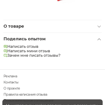
О товаре
Категория:
Сыворотки для волос
Поделись опытом
Тип волос:
Нормальные
,
Жирные
,
Сухие
,
Окрашенные
,
Написать отзыв
Тонкие
,
Поврежденные
Написать мини отзыв
Проблемы:
Зачем мне писать отзывы?
Выпадение волос
,
Недостаток объема
,
Тусклые
волосы
Задачи:
Питание
Реклама
Контакты
О проекте
Правила написания отзыва
Пользовательское соглашение