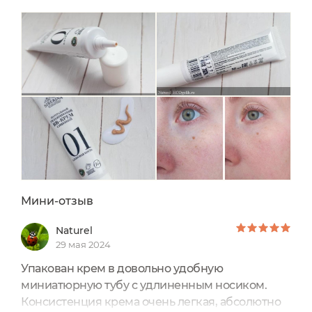
сияющий тон 1 Слоновая кость В линейке
бренда представлены следующие оттенки:
ТОН 1 СЛОНОВАЯ КОСТЬТОН 2 СВЕТЛЫЙ
МИНДАЛЬТОН 3 КОФЕ С МОЛОКОМТОН 4
КАРАМЕЛЬНО-БЕЖЕВЫЙ...
Мини-отзыв
Naturel
29 мая 2024
Упакован крем в довольно удобную
миниатюрную тубу с удлиненным носиком.
Консистенция крема очень легкая, абсолютно