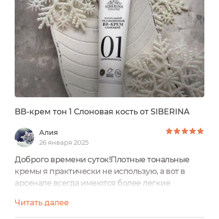
BB-крем тон 1 Слоновая кость от SIBERINA
Алия
26 января 2025
Доброго времени суток!Плотные тональные
кремы я практически не использую, а вот в
арсенале всегда имеются более легкие
текстуры.В разделе "Декоративная косметика"
Читать далее
у бренда SIBERINA увидела ВВ-кремы и
захотела попробовать . Увлажняющий BB-крем