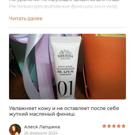
Не только декоративные функции, но и уход.
Натуральный бб-крем содержит такие
Читать далее
уходовые масла, как масло ши и масло
виноградной косточки. У витамина Е есть
антиоксидантный эффект. Благодаря
отсутствию силиконов крем не забивает поры,
не вызывает воспаления. Он отлично
адаптируется к тону кожи. Мой оттенок
называется...
Увлажняет кожу и не оставляет после себя
жуткий масляный финиш
Алеся Лапшина
26 февраля 2024