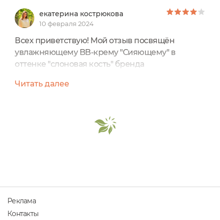
екатерина кострюкова
10 февраля 2024
Всех приветствую! Мой отзыв посвящён
увлажняющему BB-крему "Сияющему" в
оттенке "слоновая кость" бренда
SIBERINA.ОБЩАЯ ИНФОРМАЦИЯ: Цена: 328
Читать далее
рублейОбъем: 30 млПроизводитель:
РоссияОФОРМЛЕНИЕ УПАКОВКИ:Крем
находится в белом пластмассовом тюбике.
Оформление приятное.Была защита от
вскрытия в виде наклейки.СОСТАВ:Aqua (вода
дистиллированная), Glycerin (глицерин), Coco-
caprylate/caprate (коко-каприлат/капрат),...
Реклама
Контакты