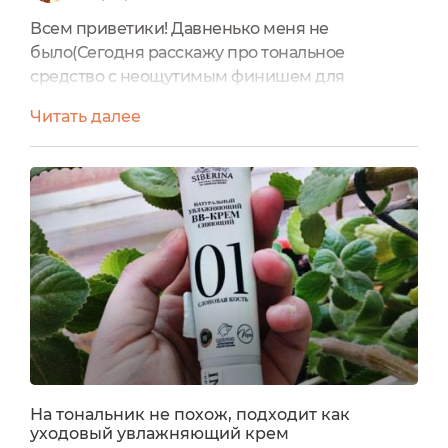
Всем приветики! Давненько меня не
было(Сегодня расскажу про тональное
средство с неощутимым финишем для
мейкапа. УпаковкаНатуральный увлажняющий
Читать далее
ВВ-крем представлен в тубе объемом 30 мл с
обычной винтовой крышкой. Текстура и
ароматСредство имеет легкую кремовую
текстуру цвета слоновой кости, которая
отлично впитывается без ощущения жирности
и не забивает поры. Аромат у крема нежный
косметический,...
На тональник не похож, подходит как
уходовый увлажняющий крем