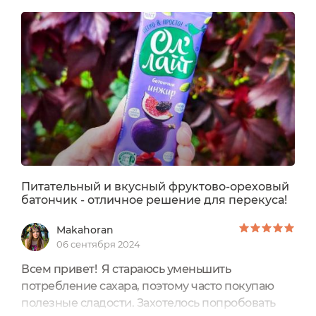
информация Преимущества:- 100 %
натуральный продукт;- Не содержит ГМО,
глютена, холестерина, сои и молока;- Без
добавления сахара, красителей, консервантов
и ароматизаторов;...
Питательный и вкусный фруктово-ореховый
батончик - отличное решение для перекуса!
Makahoran
06 сентября 2024
Всем привет! Я стараюсь уменьшить
потребление сахара, поэтому часто покупаю
полезные сладости. Захотелось попробовать