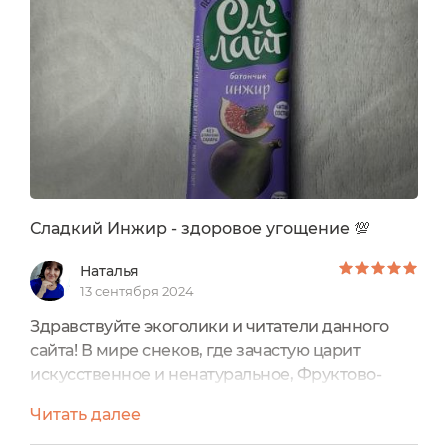
Сладкий Инжир - здоровое угощение 💯
Наталья
13 сентября 2024
Здравствуйте экоголики и читатели данного
сайта! В мире снеков, где зачастую царит
искусственное и ненатуральное, Фруктово-
ореховый батончик "Инжир" от бренда Bionova
Читать далее
впечатляет своим натуральным составом и
неповторимым вкусом Основная