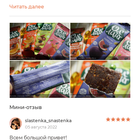
сладкие батончики, выбор пал на Батончик
Читать далее
Ол'Лайт® Инжир. Скажу сразу же, что мне он
понравился, а также всем членам семьи.
Поэтому уже заказали целую коробку таких
батончиков. А чем же он так понравился -
расскажу в отзыве. 🟣 УПАКОВКА ▪️
СОСТАВ Батончик упакован в красивую
упаковку...
Мини-отзыв
slastenka_snastenka
05 августа 2022
Всем большой привет!