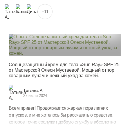
В креме используются физические фильтры: оксид
цинка и диоксид титана.
+11
Солнцезащитный крем для тела Sun Ray SPF 25
обеспечивает минимальное забеливание и не имеет в
составе ингредиентов с ограничением по возрасту.
Продукт сертифицирован по стандарту Халяль.
Солнцезащитный крем для тела «Sun Ray» SPF 25
от Мастерской Олеси Мустаевой. Мощный отпор
коварным лучам и нежный уход за кожей.
Татьяна А.
27 июля 2024
Всем привет! Продолжается жаркая пора летних
отпусков, и мне хотелось бы рассказать о средстве,
которое точно сослужит добрую службу в абсолютно
любом путешествии. Неизвестно, состоится ли в этом