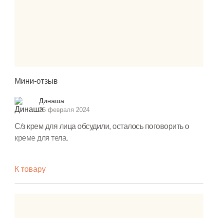
Мини-отзыв
Динаша
25 февраля 2024
С/з крем для лица обсудили, осталось поговорить о
креме для тела.
Данный крем имеет желтый оттенок. В отличие от
К товару
средства для лица, этот немного плотнее.
Легко распределяется по коже и блестит на солнце.