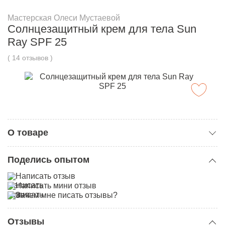
Мастерская Олеси Мустаевой
Солнцезащитный крем для тела Sun
Ray SPF 25
( 14 отзывов )
О товаре
Категория:
SPF средства
Поделись опытом
Солнцезащитный крем для тела Sun Ray SPF 25
Написать отзыв
обеспечивает защиту широкого спектра - это доказано
Написать мини отзыв
клинически.
Зачем мне писать отзывы?
Во Франции солнцезащитный крем Sun Ray прошел
клинические испытания. И там он подтвердил защиту и
от UVB, и от UVA излучения.
Отзывы