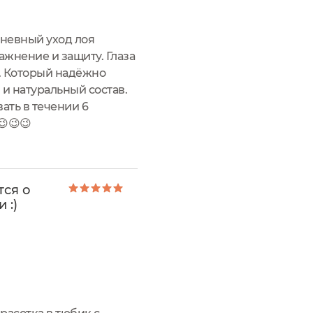
едневный уход лоя
ажнение и защиту. Глаза
л. Который надёжно
и натуральный состав.
ать в течении 6
😉😉
тся о
 :)