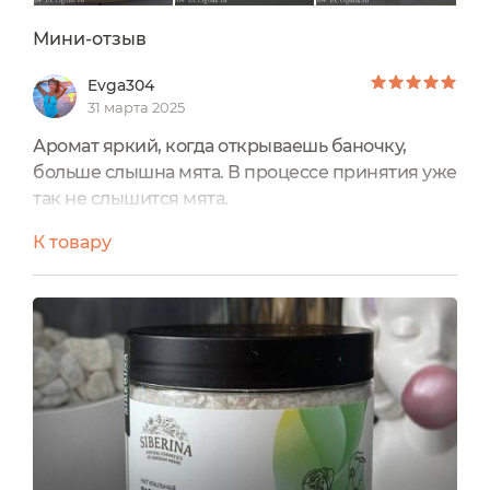
Мини-отзыв
Evga304
31 марта 2025
Аромат яркий, когда открываешь баночку,
больше слышна мята. В процессе принятия уже
так не слышится мята.
Для достижения оптимального эффекта
К товару
рекомендуется принимать ванну через 1-1,5
часа после занятий спортом.
Соль не сразу растворяется.
Это можно считать дополнительным массажем
нужных мест.
Когда заходишь в ванную комнату, слышится
мятный взрыв. Намёка на лаванду нет. Но вот
при погружении в наполненную теплую ванну,
лаванда как раз расслабляет тело, уставшие
мышцы, напряжение уходит, а тело