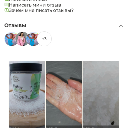
chinensis (jojoba) seed oil (масло жожоба),
Написать мини отзыв
Lavender essential oil (эфирное масло лаванды),
Зачем мне писать отзывы?
Mentha piperita essential oil (эфирное масло мяты),
Tocopheryl acetate (витамин Е).
Отзывы
+3