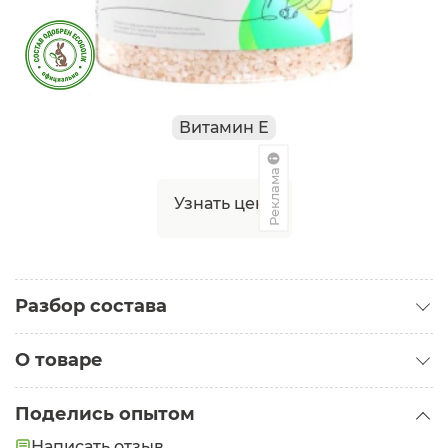
Витамин Е
Реклама
Узнать цену
Разбор состава
О товаре
Категория:
Средства для ванн
Поделись опытом
Состав:
Sea salt (соль морская), Simmondsia
Написать отзыв