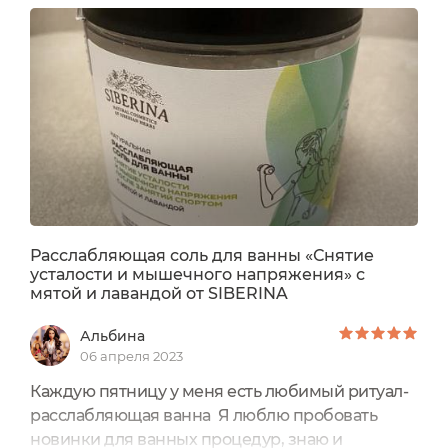
название: Расслабляющая соль для ванны
"Снятие усталости и мышечного напряжения
после занятий спортом" с мятой и лавандой.
Бренд Siberina. Цена:...
Расслабляющая соль для ванны «Снятие
усталости и мышечного напряжения» с
мятой и лавандой от SIBERINA
Альбина
06 апреля 2023
Каждую пятницу у меня есть любимый ритуал-
расслабляющая ванна Я люблю пробовать
новинки для ванных процедур, знаю и