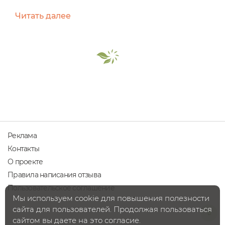
пользуюсь периодически солями у SIBERINA, а
Читать далее
вот с этой новинкой еще не была знакома Соль
для снятия усталости после занятия спортом…
мою работу тоже в какой-то степени можно
сравнить со спортом Главный компонент - мята
и лаванда, но мне так аромат очень бодрящий и
яркий , я заряжаюсь...
Реклама
Контакты
О проекте
Правила написания отзыва
Пользовательское соглашение
Мы используем cookie для повышения полезности
сайта для пользователей. Продолжая пользоваться
сайтом вы даете на это согласие.