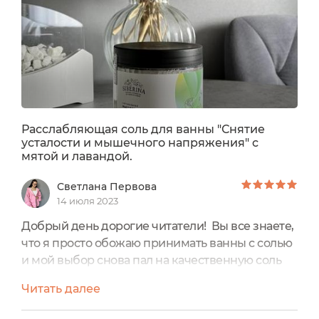
периметру баночки приклеена...
Расслабляющая соль для ванны "Снятие
усталости и мышечного напряжения" с
мятой и лавандой.
Светлана Первова
14 июля 2023
Добрый день дорогие читатели! Вы все знаете,
что я просто обожаю принимать ванны с солью
и мой выбор снова пал на качественную соль
для ванны от моего любимого натурального
Читать далее
бренда уходовой косметики Siberina. И сегодня
я расскажу вам о своей любимице.Полное