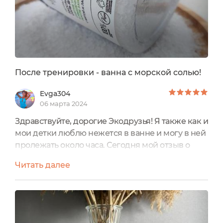
После тренировки - ванна с морской солью!
Evga304
06 марта 2024
Здравствуйте, дорогие Экодрузья! Я также как и
мои детки люблю нежется в ванне и могу в ней
пролежать около часа. Сегодня мой отзыв о
Натуральной РАССЛАБЛЯЮЩЕЙ СОЛИ ДЛЯ
Читать далее
ВАННЫ "СНЯТИЕ УСТАЛОСТИ И МЫШЕЧНОГО
НАПРЯЖЕНИЯ" после занятий спортом с мятой
и лавандой от Siberina. Упаковка: Соль
упакована в большую пластиковую баночку,
объёмом 600 гр. Соли много не бывает. По