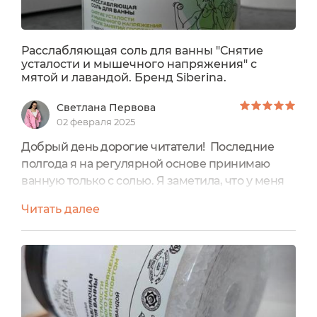
наполняется легкостью, бодростью и энергией.
Выходя из ванной комнаты, я чувствую себя
отдохнувшей, обнуленной. Я готова к любым
Расслабляющая соль для ванны "Снятие
усталости и мышечного напряжения" с
делам и подвигам!
мятой и лавандой. Бренд Siberina.
Светлана Первова
02 февраля 2025
Добрый день дорогие читатели! Последние
полгода я на регулярной основе принимаю
ванную только с солью. Я заметила, что у меня
улучшилось самочувствие и уменьшилась
Читать далее
мышечная боль. И сегодня я расскажу вам одну
из моих любимых соль для ванны, которые я
пользуюсь на данный момент.Полное название:
Расслабляющая соль для ванны «Снятие
усталости и мышечного напряжения» с мятой и
лавандой. Бренд Siberina....