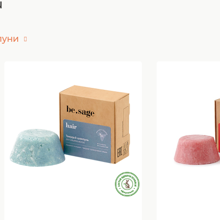
u
пуни