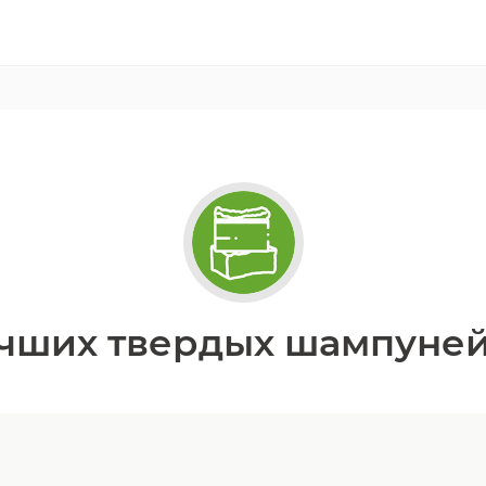
чших твердых шампуней