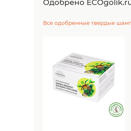
Одобрено ECOgolik.r
Все одобренные твердые шам