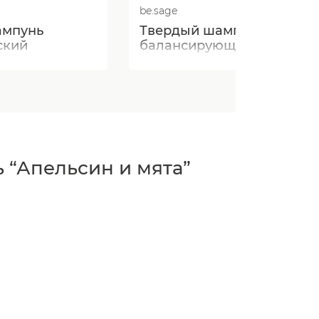
be.sage
ампунь
Твердый шампунь
ский
балансирующий
 “Апельсин и мята”