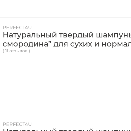
PERFECT4U
Натуральный твердый шампунь
смородина” для сухих и норма
( 11 отзывов )
PERFECT4U