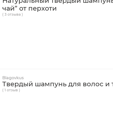
Натуральный твердый шампунь
чай” от перхоти
( 3 отзыва )
Blagovkus
Твердый шампунь для волос и т
( 1 отзыв )