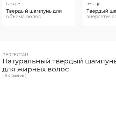
be.sage
be.sage
Твердый шампунь для
Твердый ш
объема волос
энергетиче
PERFECT4U
Натуральный твердый шампунь
для жирных волос
( 6 отзывов )