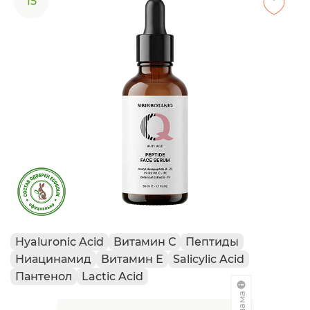
15
Hyaluronic Acid
Витамин С
Пептиды
Ниацинамид
Витамин Е
Salicylic Acid
Пантенол
Lactic Acid