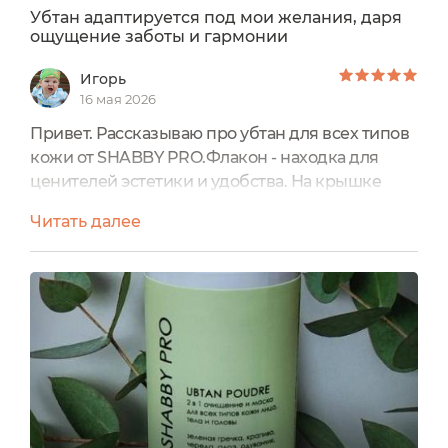
Убтан адаптируется под мои желания, даря
ощущение заботы и гармонии
Игорь
16 мая 2026
Привет. Рассказываю про убтан для всех типов
кожи от SHABBY PRO.Флакон - находка для
ценителей эстетики и удобства. На крышке
винтовой механизм с плавным, мягким ходом.
Читать далее
Она закрывается плотно и надёжно.Сифер-
дырочки позволяют дозировать убтан
тончайшим слоем, даря коже только самое
необходимое. Отверстия превращают каждое
использование в ритуал - дозировать порошок
легко, аккуратно и без лишних хлопот....