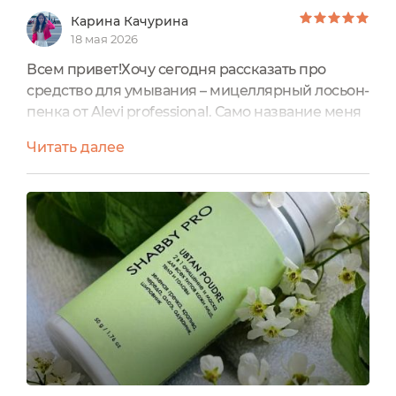
Карина Качурина
18 мая 2026
Всем привет!Хочу сегодня рассказать про
средство для умывания – мицеллярный лосьон-
пенка от Alevi professional. Само название меня
зацепило, обычно мы привыкли к
Читать далее
мицеллярной воде, а тут пенка – интересно А
для умывания я предпочитаю именно форму
пенки. Её не нужно смывать. Эта пенка сразу
зацепила своим кокосовым ароматом –
нежным и невероятно -приятным. Я правда
падка на всё вкусно пахнущее, именно...