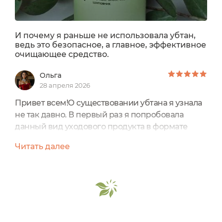
И почему я раньше не использовала убтан,
ведь это безопасное, а главное, эффективное
очищающее средство.
Ольга
28 апреля 2026
Привет всем!О существовании убтана я узнала
не так давно. В первый раз я попробовала
данный вид уходового продукта в формате
пробника. Теперь, у меня полноценная версия
Читать далее
средства в формате пластиковой баночки от
чудесного бренда SHABBY PRO.На упаковке
находится текст со всей необходимой
информацией о средстве.Любопытно, что срок
годности убтана до вскрытия, составляет аж 36
месяцев, а после открытия...