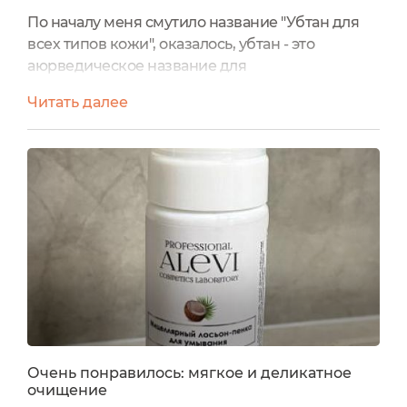
По началу меня смутило название "Убтан для
всех типов кожи", оказалось, убтан - это
аюрведическое название для
порошкообразного очищающего средства
Читать далее
(само название уже погружает в СПА). С
брендом я уже была знакома по
замечательному крему для лица, бальзаму для
губ и прекрасному очищающему гелю для рук,
поэтому решила добавить в свой арсенал и это
средство.Самым главным преимуществом для
меня является...
Очень понравилось: мягкое и деликатное
очищение