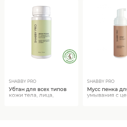
SHABBY PRO
SHABBY PRO
Убтан для всех типов
Мусс пенка дл
кожи тела, лица,
умывания с ц
головы 50 г
азиатской для
кожи