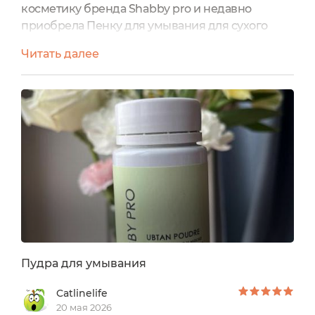
косметику бренда Shabby pro и недавно
приобрела Пенку для умывания для сухого
типа кожи Centella Mousse и сегодня
Читать далее
поделюсь своим отзывом на неё. Пенка
находитсяв пластиковом флаконе,на котором
имеетсявся необходимая информация.От
производителя:Активные
компоненты:Состав:ВОДА, ДЕЦИЛ ГЛЮКОЗИД,
ЭКСТРАКТ ЦЕНТЕЛЛЫ АЗИАТСКОЙ, ГЛИЦЕРИН,
ЛАУРИЛ ГЛЮКОЗИД, БЕНЗИЛОВЫЙ СПИРТ,...
Пудра для умывания
Catlinelife
20 мая 2026