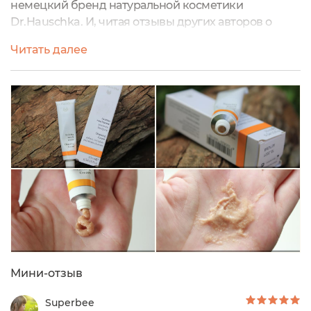
немецкий бренд натуральной косметики
Dr.Hauschka. И, читая отзывы других авторов о
уходовой линейке, я просто мечтала купить этот
Читать далее
бренд. Зная реакцию своей кожи, решила все же
начать с пробников - все таки и текстуру можно
понять, и аромат.Пробники продукции выбирала
ориентируясь на описание средств на сайте
производителя. Все выбранные миниатюры
идеально...
Мини-отзыв
Superbee