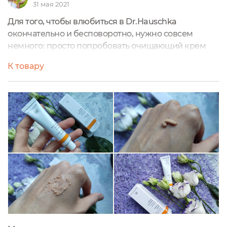
31 мая 2021
Для того, чтобы влюбиться в Dr.Hauschka
окончательно и бесповоротно, нужно совсем
немного: просто попробовать очищающий крем
для лица.
К товару
Это уникальное средство, которое глубоко, но при
этом деликатно очищает кожу не травмируя
гидролипидный барьер, а наоборот, повышая его
защитные функции.
Очищение происходит не за счёт ПАВов (их нет в
составе), а благодаря миндальной муке
мельчайшего помола. У крема вообще очень
богатый состав: и целебные растительные
экстракты, и базовые масла, и лецитин.
Важно правильно его применять: