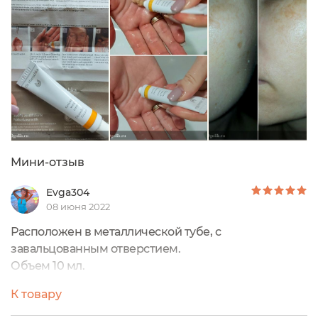
Мини-отзыв
Evga304
08 июня 2022
Расположен в металлической тубе, с
завальцованным отверстием.
Объем 10 мл.
Сам крем коричневого оттенка.
К товару
Пахнет очень приятно, сладенько, но не резко. Мне
нравится его текстура, такая нежная и с