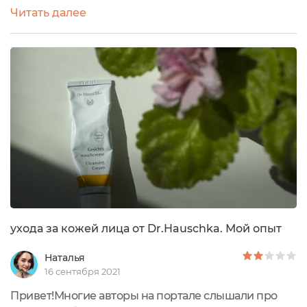
судя по отзывам. Так что когда удача принесла мне
Читать далее
приз на Экоголике, я взяла попробовать тюбик
этого необычного средства.Я ожидала получить
что-то типа мокрого убтана в тюбике. Понятно, что
средство для очищения, но очищение у Хаушки
специфическое. Рекомендуется пользоваться...
ухода за кожей лица от Dr.Hauschka. Мой опыт
Наталья
16 сентября 2021
Привет!Многие авторы на портале слышали про