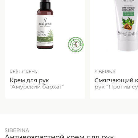
REAL GREEN
SIBERINA
Крем для рук
Смягчающий к
"Амурский бархат"
рук "Против су
трещин кожи"
SIBERINA
Антивозрастной крем для рук