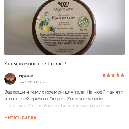
Кремов много не бывает!
Ирина
04 февраля 2022
Завершим тему с кремом для тела. На моей памяти
это второй крем от OrganicZone что я себе
покупала. Первый крем был для тела и что-то
помнится было мягкое разочарование. Здесь я
Читать далее
решила дать второй шанс и прям не ошиблась.
Обычно, натуральные средства для ног, это что-то