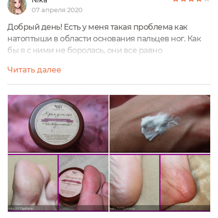
Nika
07 апреля 2020
Добрый день! Есть у меня такая проблема как
натоптыши в области основания пальцев ног. Как
бы я с ними не боролась, они все равно
появляются. Мастер педикюра говорит, что это у
Читать далее
меня свод стопы такой и возможно особенности
походки, и конечно же моя любовь к высоким
каблукам сказывается. У кого есть такая проблема,
тот меня поймет…Я приобрела крем для ног от
мозолей и натоптышей "Шелковые
пяточки" Organic...