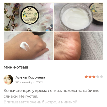
неприятное и вонючее. Как буд-то, что то приятно
пахнущее не сможет бороться с проблемами ног
Но эта баночка особенно мной полюбилась! ...
Мини-отзыв
Алёна Королёва
20 сентября 2021
Консистенция у крема легкая, похожа на взбитые
сливки. Не густая.
Впитывается очень быстро, и никакой