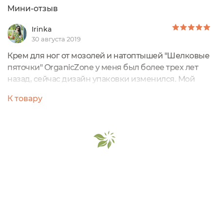
Мини-отзыв
Irinka
30 августа 2019
Крем для ног от мозолей и натоптышей "Шелковые
пяточки" OrganicZone у меня был более трех лет
назад, сейчас дизайн упаковки изменился. Мой
был помещен в круглую пластиковую баночку с
К товару
закручивающейся крышкой. Ее объем составляет
50 мл.
Крем обладает густой консистенцией, близкой к
взбитым сливкам. Он белого цвета и имеет
прекрасный аромат. Он свежий, легкий, приятный,
цитрусовый. Крем легко распределяется по коже и
быстор впитывается в нее, хотя если задумаете
пройти сразу после нанесения крема, то это будет
не самой лучшей затеей.