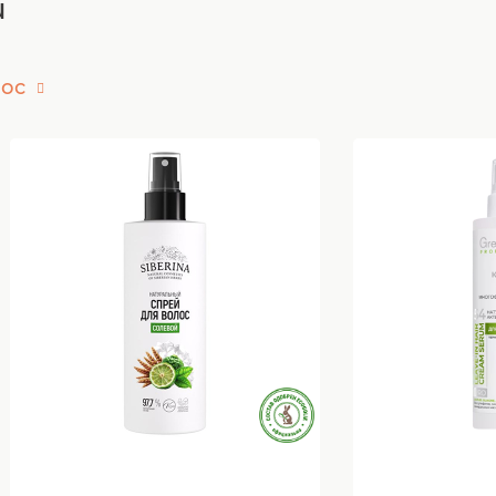
u
лос