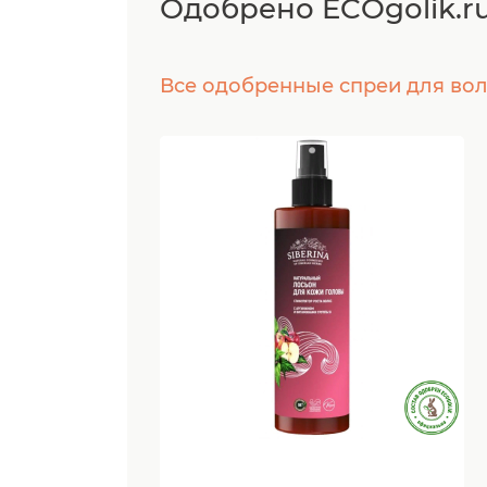
Одобрено ECOgolik.r
Все одобренные спреи для во