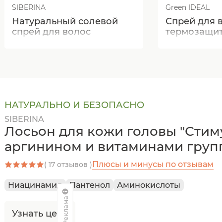
SIBERINA
Green IDEAL
Натуральный солевой
Спрей для 
спрей для волос
термозащита
несмываем
НАТУРАЛЬНО И БЕЗОПАСНО
SIBERINA
Лосьон для кожи головы "Стиму
аргинином и витаминами груп
Плюсы и минусы по отзывам
( 17 отзывов )
Ниацинамид
Пантенол
Аминокислоты
Реклама
Узнать цену