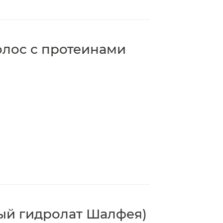
олос с протеинами
ый гидролат Шалфея)