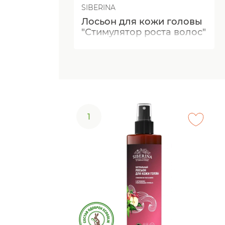
SIBERINA
Лосьон для кожи головы
"Стимулятор роста волос"
с аргинином и
витаминами группы B
1