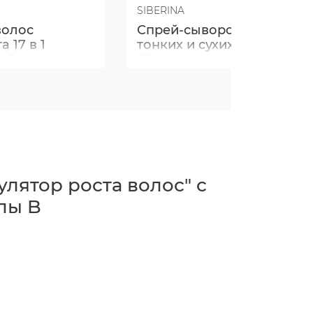
SIBERINA
волос
Спрей-сыворотка для
 17 в 1
тонких и сухих волос
ый уход
"Восстановление,
гладкость и защита" с
эластином
лятор роста волос" с
пы B