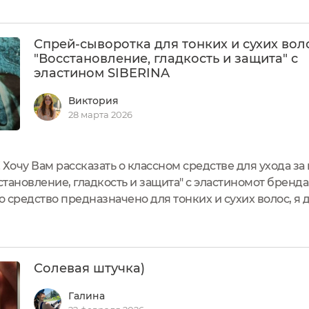
..
Спрей-сыворотка для тонких и сухих вол
"Восстановление, гладкость и защита" с
эластином SIBERINA
Виктория
28 марта 2026
 Хочу Вам рассказать о классном средстве для ухода з
сстановление, гладкость и защита" с эластиномот бренд
то средство предназначено для тонких и сухих волос, я
 меня волосы комбинированного типа - жирные у корне
Солевая штучка)
Галина