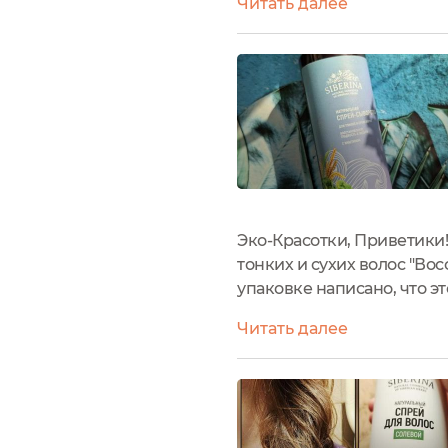
Читать далее
распылитель закрывается.
Эко-Красотки, Приветики!
тонких и сухих волос "Во
упаковке написано, что э
абсолютно любому типу. У
Читать далее
эта спрей-сыворотка...