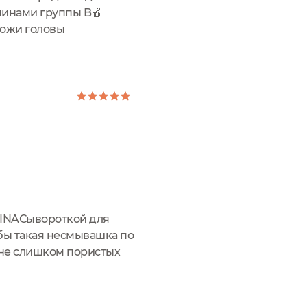
аминами группы B🍎
кожи головы
льное...
RINAСывороткой для
 бы такая несмывашка по
 не слишком пористых
риглась я покороче -