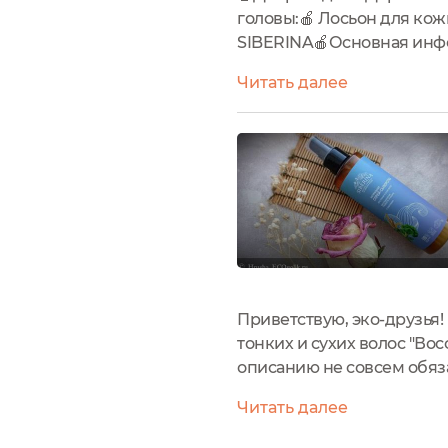
головы:🍎 Лосьон для кож
SIBERINA🍎Основная инф
останавливает процесс вы
Читать далее
Приветствую, эко-друзья
тонких и сухих волос "Во
описанию не совсем обяз
волос, которые я пока не
Читать далее
восстанавливать...