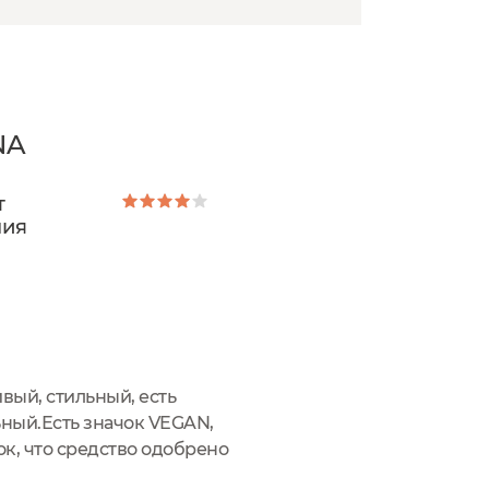
NA
т
ния
вый, стильный, есть
ьный.Есть значок VEGAN,
к, что средство одобрено
ылителем. Дозатор-