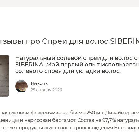
тзывы про Спреи для волос SIBERI
Натуральный солевой спрей для волос о
SIBERINA. Мой первый опыт использова
солевого спрея для укладки волос.
Николь
25 апреля 2026
ластиковом флакончике в объёме 250 мл. Дизайн краси
еницы и нарисован бергамот. Состав на 97,7% натурал
ользует продукты животного происхождения.Есть значо
херами.Флакончик оснащён удобным дозатором - расп