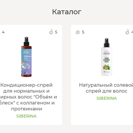
Каталог
4
5
5
4
Кондиционер-спрей
Натуральный солево
для нормальных и
спрей для волос
ирных волос "Объём и
SIBERINA
блеск" с коллагеном и
протеинами
SIBERINA