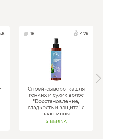
.8
15
4.75
1
Комплекс 
й
Спрей-сыворотка для
"Для б
тонких и сухих волос
шелковист
"Восстановление,
гладкость и защита" с
SIB
эластином
SIBERINA