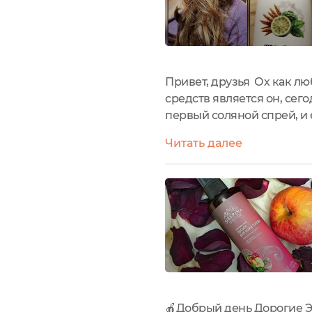
Привет, друзья Ох как л
средств является он, се
первый соляной спрей, и е
подходит именно на летни
Читать далее
характеристики Объем...
🍎Добрый день Дорогие Э