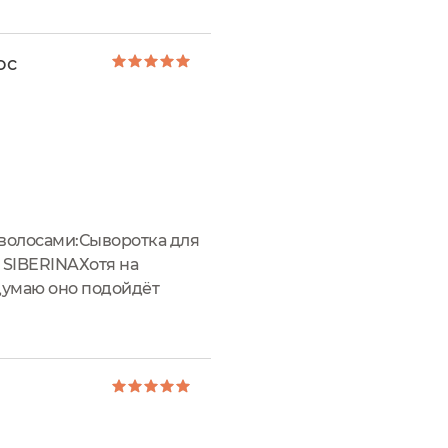
ос
а волосами:Сыворотка для
а SIBERINAХотя на
 думаю оно подойдёт
й и сухие на кончиках и