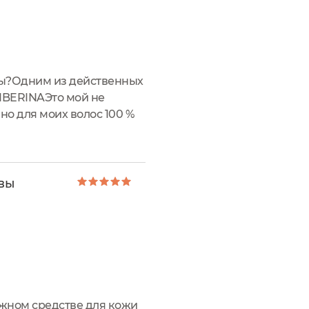
 вы?Одним из действенных
SIBERINAЭто мой не
чно для моих волос 100 %
ехнические
овы
ужном средстве для кожи