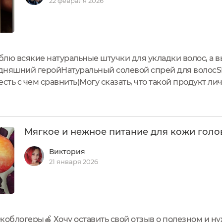
22 февраля 2026
юблю всякие натуральные штучки для укладки волос, а
годняшний геройНатуральный солевой спрей для волос
сть с чем сравнить)Могу сказать, что такой продукт ли
й период))Расскажу ниже, но для начала глянем его т
Мягкое и нежное питание для кожи гол
Виктория
21 января 2026
коблогеры🍎 Хочу оставить свой отзыв о полезном и н