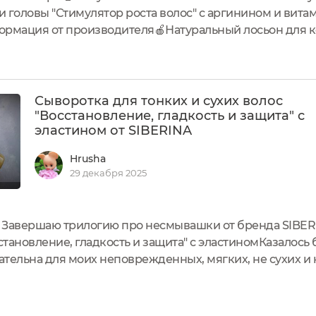
и головы "Стимулятор роста волос" с аргинином и вит
ормация от производителя🍎Натуральный лосьон для 
падения волос, оказывает восстанавливающее и питате
Сыворотка для тонких и сухих волос
"Восстановление, гладкость и защита" с
эластином от SIBERINA
Hrusha
29 декабря 2025
! Завершаю трилогию про несмывашки от бренда SIBE
сстановление, гладкость и защита" с эластиномКазалось
ательна для моих неповрежденных, мягких, не сухих и
 окрашиваю и не подвергаю горячим укладкам, да и пост