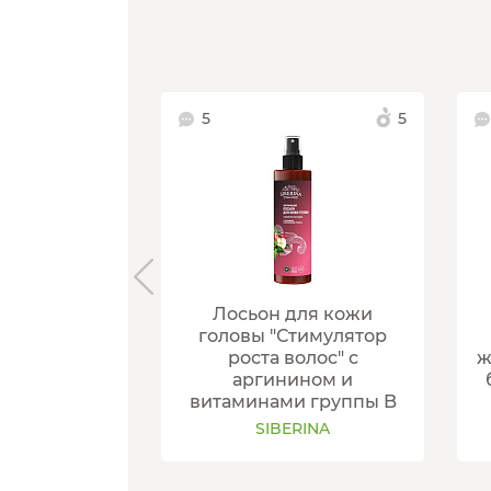
5
5
Лосьон для кожи
головы "Стимулятор
роста волос" с
ж
аргинином и
витаминами группы B
SIBERINA