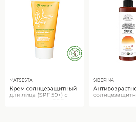
MATSESTA
SIBERINA
Крем солнцезащитный
Антивозрастн
для лица (SPF 50+) с
солнцезащитн
зеленым чаем PPD
для лица и тел
с гиалуронов
кислотой