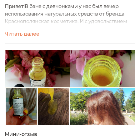
Привет!В бане с девчонками у нас был вечер
использования натуральных средств от бренда
Краснополянская косметика. И с удовольствием
расскажу о шампуне для сухих и окрашенных
Читать далее
волос «Маточное молочко».Мне понравилась
упаковка – это затемненное стекло с нажимным
дозатором. Плюсы такой тары – лучшее сохранение
полезных свойств компонентов состава. И
затемненное стекло защищает от солнечных лучей.
Минус...
Мини-отзыв