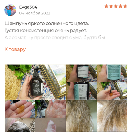
Evga304
04 ноября 2022
Шампунь яркого солнечного цвета.
Густая консистенция очень радует.
А аромат, ну просто сводит с ума, будто бы
свежевыжатый сок мандарина с мякотью🧃🍊
К товару
PH - 4.5 — 5.0
Пена образуется достаточно плотная и мягкая.
Аромат просто крышесносный, леденящий,
позитивный!
На этапе смывания нет ощущения запутывания
волос. Даже дочке он подошёл.
Шампунь бережно очищает кожу головы и волосы,
не пересушивая их, оставляя липидный слой кожи
головы целостным, а стержень волоса гладким!
После высыхания естественным путем, волосы
становятся действительно более гладкими,