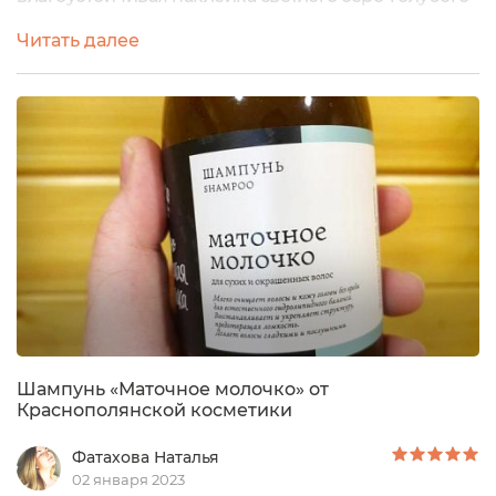
цвета со всей информацией о нём. Дизайн
Читать далее
этикетки выполнен в стиле минимализма,
нарисованы горы.Сбоку на влагоустойчивой
наклейке напечатаны следующие значки: 100%
GREEN ENERGY (зелёная энергия)SELF PLANTED
INGREDIENTS Не тестируется на животных.Значок
VEGAN, обозначающий,...
Шампунь «Маточное молочко» от
Краснополянской косметики
Фатахова Наталья
02 января 2023