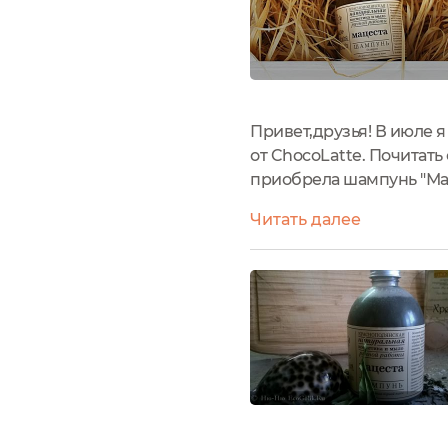
Привет,друзья! В июле 
от ChocoLatte. Почитать
приобрела шампунь "Мац
котором сегодня мой от
Читать далее
когда делала заказ в на