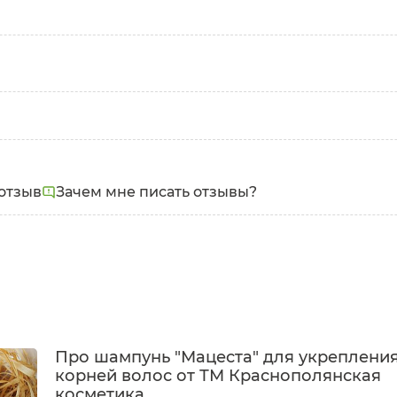
нной кожи
отзыв
Зачем мне писать отзывы?
Про шампунь "Мацеста" для укреплени
корней волос от ТМ Краснополянская
косметика.