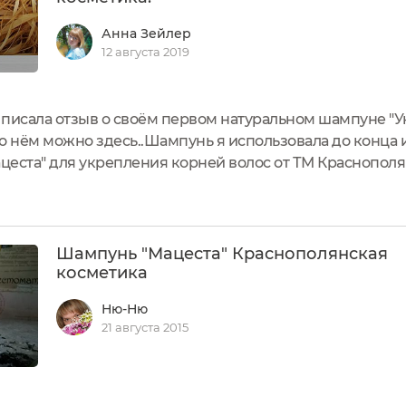
Анна Зейлер
12 августа 2019
я писала отзыв о своём первом натуральном шампуне "У
 о нём можно здесь..Шампунь я использовала до конца и
еста" для укрепления корней волос от ТМ Краснополя
зыв.О ТМ Краснополянская косметика я узнала совсем 
шем местном...
Шампунь "Мацеста" Краснополянская
косметика
Ню-Ню
21 августа 2015