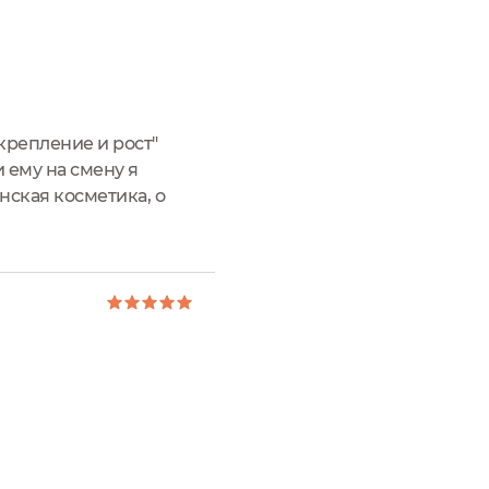
крепление и рост"
 ему на смену я
нская косметика, о
недавно и случайно,